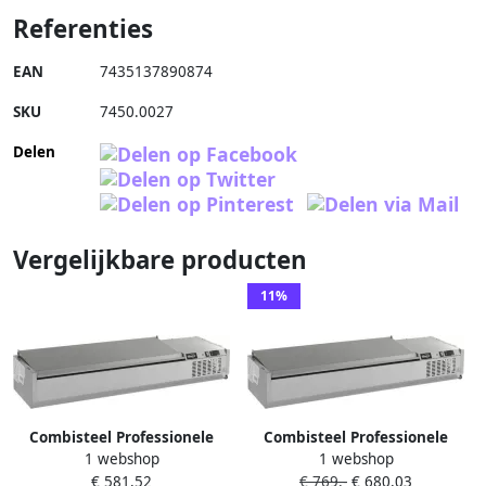
Referenties
EAN
7435137890874
SKU
7450.0027
Delen
Vergelijkbare producten
11%
Combisteel Professionele
Combisteel Professionele
1 webshop
1 webshop
Opzetvitrine RVS Deksel 6x 1
Opzetvitrine RVS Deksel 9x 1
€ 581,52
€ 769,-
€ 680,03
3 GN RVS 7450.0033 Horeca
3 GN RVS 7450.0035 Horeca