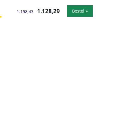
1.128,29
Bestel »
1.198,43