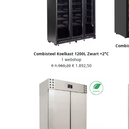
Combis
+3°C
Combisteel Koelkast 1200L Zwart +2°C
1 webshop
+10°C Geforceerd 3 Draaideuren
€ 1.960,20
€ 1.892,50
Wielen 1600x600x2100mm Horeca
Koelkast