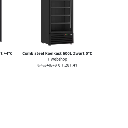
rt +4°C
Combisteel Koelkast 600L Zwart 0°C
1 webshop
885mm
+10°C Geforceerd Wielen
€ 1.348,78
€ 1.281,41
750x710x1997mm Horeca Koelkast