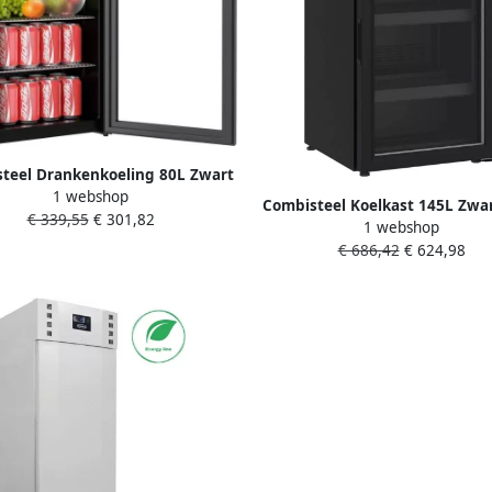
teel Drankenkoeling 80L Zwart
1 webshop
 +10°C 474x440x840mm Horeca
Combisteel Koelkast 145L Zwa
€ 339,55
€ 301,82
Koelkast
1 webshop
+10°C Geforceerd 500x585x
€ 686,42
€ 624,98
Horeca Koelkast