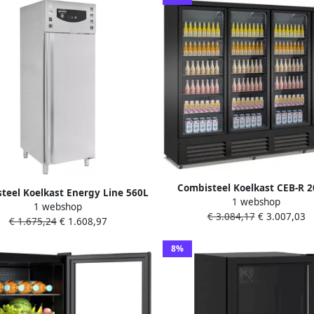
Combisteel Koelkast CEB-R 
teel Koelkast Energy Line 560L
1 webshop
Zwart 0°C +10°C Geforceer
1 webshop
 GN RVS -2°C +8°C Geforceerd
€ 3.084,17
€ 3.007,03
Draaideuren Wielen
€ 1.675,24
€ 1.608,97
875x2090mm Horeca Koelkast
2500x705x2050mm Horeca Koe
8%