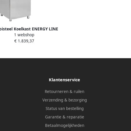
isteel Koelkast ENERGY LINE
1 webshop
 1 GN RVS -2°C +8°C Geforceerd
€ 1.839,37
810x2050 mm Horeca Koelkast
Klantenservice
Retourneren & ruilen
Verzending & bezorging
Status van bestelling
Garantie & reparatie
Betaalmogelijkheden