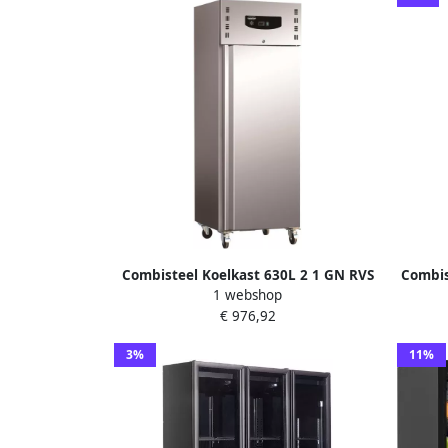
Combisteel Koelkast 630L 2 1 GN RVS
Combis
1 webshop
+2°C +8°C Statisch + Ventilator Wielen
2 1
€ 976,92
680x810x2010mm Horeca Koelkast
740x
3%
11%