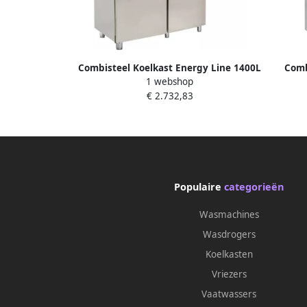
Combisteel Koelkast Energy Line 1400L
Comb
1 webshop
(2 1 GN) RVS Geforceerde Koeling
700L 2
€ 2.732,83
1400x810x2050mm Horeca Koelkast
700x
Populaire
categorieën
Wasmachines
Wasdrogers
Koelkasten
Vriezers
Vaatwassers