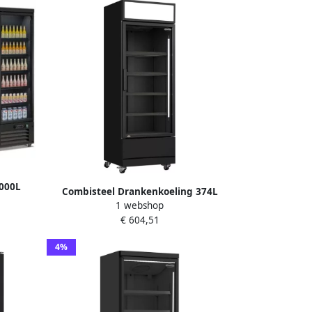
2000L
Combisteel Drankenkoeling 374L
d 4
1 webshop
Zwart +1°C +10°C Geforceerd Wielen
€ 604,51
610x610x1973mm Horeca Koelkast
lkast
4%