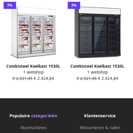
3%
3%
Combisteel Koelkast 1530L
Combisteel Koelkast 1530L
1 webshop
1 webshop
Wit 0°C +10°C Geforceerd 3
Zwart 0°C +10°C Geforceerd
€ 2.521,45
€ 2.424,84
€ 2.521,45
€ 2.424,84
Klapdeuren Wielen
3 Draaideuren Wielen
1880x710x2092mm Horeca
1880x710x2092mm Horeca
Koelkast
Koelkast
Populaire
categorieën
Klantenservice
Wasmachines
Retourneren & ruilen