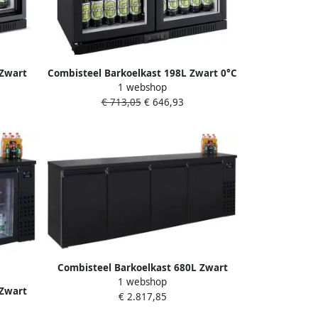
 Zwart
Combisteel Barkoelkast 198L Zwart 0°C
1 webshop
lator
+10°C Statisch + Ventilator
€ 713,05
€ 646,93
kast
900x520x850mm Horeca Koelkast
Combisteel Barkoelkast 680L Zwart
1 webshop
-2°C +8°C Geforceerd Draaideuren
 Zwart
€ 2.817,85
2490x550x950mm Horeca Koelkast
euren