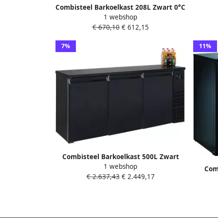
Combisteel Barkoelkast 208L Zwart 0°C
1 webshop
+10°C Statisch + Ventilator
€ 670,10
€ 612,15
900x520x900mm Horeca Koelkast
7%
11%
Combisteel Barkoelkast 500L Zwart
1 webshop
Geforceerd Draaideuren
Com
€ 2.637,43
€ 2.449,17
1940x550x950mm Horeca Koelkast
Barko