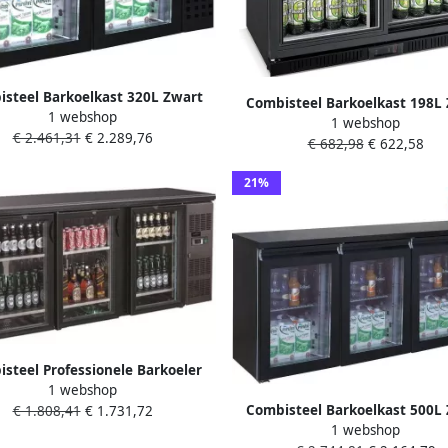
steel Barkoelkast 320L Zwart
Combisteel Barkoelkast 198L
1 webshop
 +8°C Geforceerd Draaideuren
1 webshop
Schuifdeuren Statisch + Venti
€ 2.461,31
€ 2.289,76
x550x950mm Horeca Koelkast
€ 682,98
€ 622,58
900x520x850mm Horeca Koel
21%
steel Professionele Barkoeler
1 webshop
 3 Glazen Deuren StandardLine
Combisteel Barkoelkast 500L
€ 1.808,41
€ 1.731,72
7450.0340 Horeca
1 webshop
-2°C +8°C Geforceerd Draaid