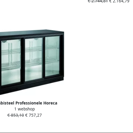
€ 2.744,81
€ 2.164,79
1940x550x950mm Horeca Koe
bisteel Professionele Horeca
1 webshop
eler 3 Schuifdeuren Zwart 298
€ 853,10
€ 757,27
Liter