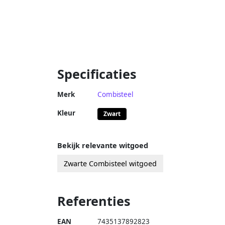
Specificaties
Merk
Combisteel
Kleur
Zwart
Bekijk relevante witgoed
Zwarte Combisteel witgoed
Referenties
EAN
7435137892823