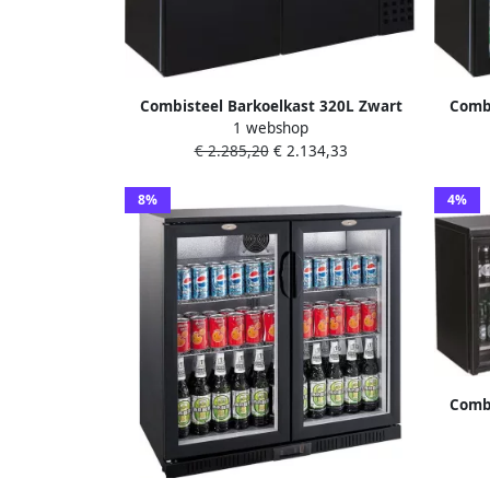
Combisteel Barkoelkast 320L Zwart
Combi
1 webshop
Geforceerd Draaideuren
-2°C
€ 2.285,20
€ 2.134,33
1380x550x950mm Horeca Koelkast
1380
8%
4%
Combi
Zwart