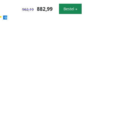
882,99
Bestel »
962,19