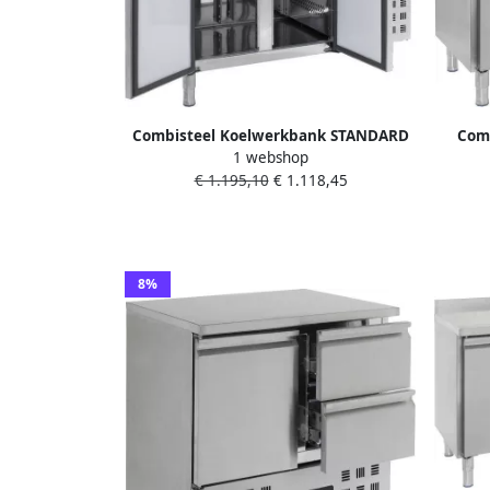
Combisteel Koelwerkbank STANDARD
Comb
1 webshop
LINE 282L 2 Deuren 1 1 GN -2°C +8°C
Deure
€ 1.195,10
€ 1.118,45
Geforceerd Achter Rand 1360x700x850
950mm
8%