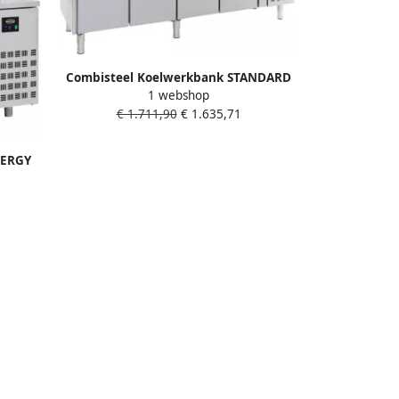
Combisteel Koelwerkbank STANDARD
1 webshop
LINE 553L 4 Deuren 1 1 GN -2°C +8°C
€ 1.711,90
€ 1.635,71
Geforceerd Achter Rand 2230x700x850
950mm
NERGY
ren + 2
ceerd