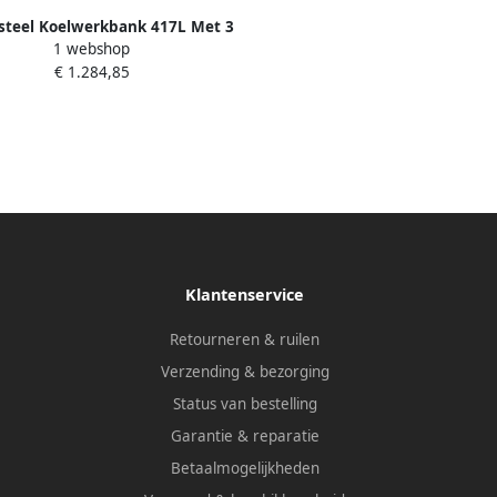
teel Koelwerkbank 417L Met 3
1 webshop
ren (1 1 GN) En Achterrand
€ 1.284,85
1795x700x850 950mm
Klantenservice
Retourneren & ruilen
Verzending & bezorging
Status van bestelling
Garantie & reparatie
Betaalmogelijkheden