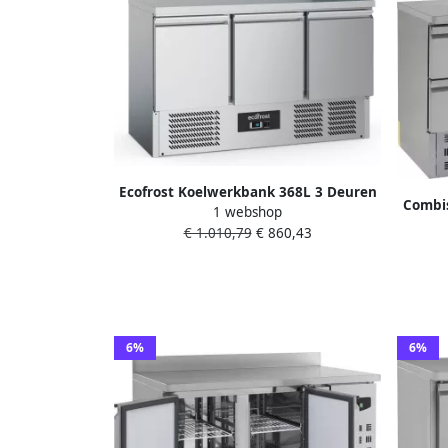
Ecofrost Koelwerkbank 368L 3 Deuren
Combis
1 webshop
1 1 GN +2°C +8°C Statisch + Ventilator
€ 1.010,79
€ 860,43
1365x700x876mm
6%
6%