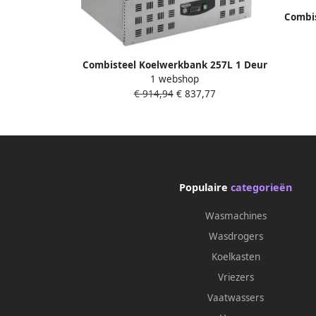
Combis
Deu
Combisteel Koelwerkbank 257L 1 Deur
1 webshop
1 1 GN + 2 Laden +2°C +8°C Statisch +
€ 914,94
€ 837,77
Ventilator 900x700x875mm
Populaire
categorieën
Wasmachines
Wasdrogers
Koelkasten
Vriezers
Vaatwassers