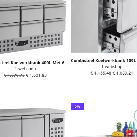
Combisteel Koelwerkbank 109L 
teel Koelwerkbank 400L Met 6
1 webshop
1 1 GN +2 +8°C 0.12kW 23
1 webshop
Laden 1365x700x875mm
€ 1.155,48
€ 1.089,21
435x700x870mm
€ 1.676,75
€ 1.601,83
5%