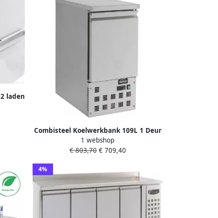
2 laden
0V
Combisteel Koelwerkbank 109L 1 Deur
1 webshop
1 1 GN +2 +8°C 0.12kW 230V
€ 803,70
€ 709,40
435x700x870mm
4%