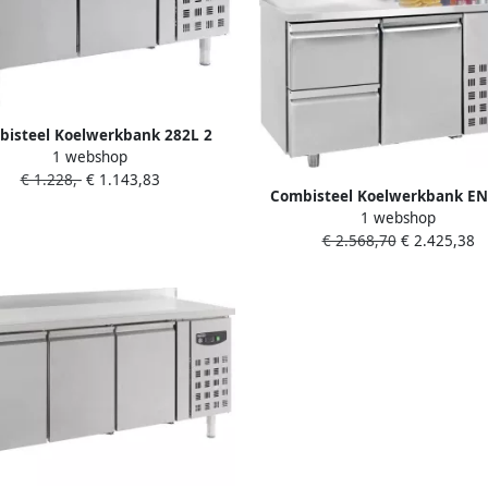
isteel Koelwerkbank 282L 2
1 webshop
n 1 1 GN +2°C +8°C Geforceerd
€ 1.228,-
€ 1.143,83
0.34kW 1360x700x850mm
Combisteel Koelwerkbank E
1 webshop
LINE Energiezuinig 474L 2 Deu
€ 2.568,70
€ 2.425,38
Laden 1 1 GN -2°C +8°C Gefor
1865x700x850mm