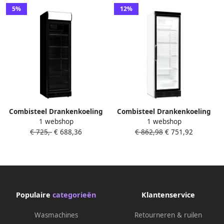
5%
12%
Combisteel Drankenkoeling
Combisteel Drankenkoeling
1 webshop
1 webshop
382L Zwart +4°C +10°C
382L Wit Zwart +4°C +10°C
€ 725,-
€ 688,36
€ 862,98
€ 751,92
Statisch + Ventilator
Statisch + Ventilator
Scharnier Rechts
595x650x1850mm Horeca
595x650x2000mm Horeca
Koelkast
Koelkast
Populaire
categorieën
Klantenservice
Wasmachines
Retourneren & ruilen