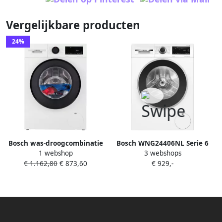
Vergelijkbare producten
24%
Bosch was-droogcombinatie
Bosch WNG24406NL Serie 6
1 webshop
3 webshops
WNA14420NL met
Was-droogcombinatie Extra
€ 1.162,80
€ 873,60
€ 929,-
stoomfunctie
stil 9 6 kg Wassen en drogen
in 1 keer 1400 rpm
Energielabel A Stoom met
Iron Assist