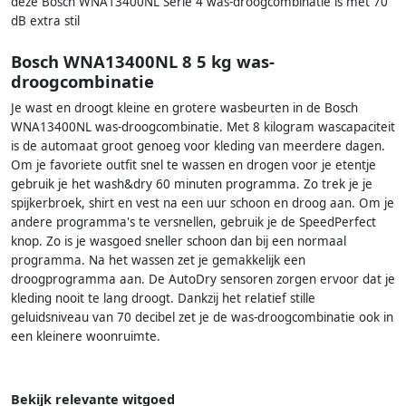
deze Bosch WNA13400NL Serie 4 was-droogcombinatie is met 70
dB extra stil
Bosch WNA13400NL 8 5 kg was-
droogcombinatie
Je wast en droogt kleine en grotere wasbeurten in de Bosch
WNA13400NL was-droogcombinatie. Met 8 kilogram wascapaciteit
is de automaat groot genoeg voor kleding van meerdere dagen.
Om je favoriete outfit snel te wassen en drogen voor je etentje
gebruik je het wash&dry 60 minuten programma. Zo trek je je
spijkerbroek, shirt en vest na een uur schoon en droog aan. Om je
andere programma's te versnellen, gebruik je de SpeedPerfect
knop. Zo is je wasgoed sneller schoon dan bij een normaal
programma. Na het wassen zet je gemakkelijk een
droogprogramma aan. De AutoDry sensoren zorgen ervoor dat je
kleding nooit te lang droogt. Dankzij het relatief stille
geluidsniveau van 70 decibel zet je de was-droogcombinatie ook in
een kleinere woonruimte.
Bekijk relevante witgoed