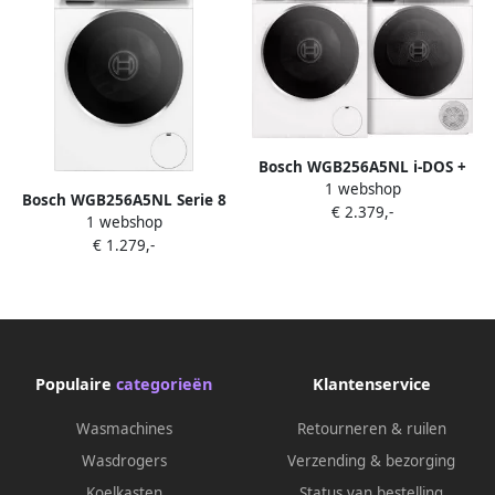
Bosch WGB256A5NL i-DOS +
1 webshop
WQB245A5NL
Bosch WGB256A5NL Serie 8
€ 2.379,-
1 webshop
Wasmachine met stoom 1600
€ 1.279,-
rpm Automatisch doseren
Energielabel A Home
Connect
Populaire
categorieën
Klantenservice
Wasmachines
Retourneren & ruilen
Wasdrogers
Verzending & bezorging
Koelkasten
Status van bestelling