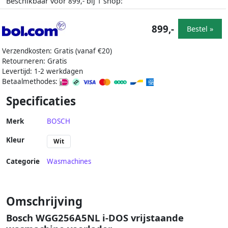
Beschikbaar voor
bij
shop:
899,-
1
899,-
Bestel »
Verzendkosten: Gratis (vanaf €20)
Retourneren: Gratis
Levertijd: 1-2 werkdagen
Betaalmethodes:
Specificaties
Merk
BOSCH
Kleur
Wit
Categorie
Wasmachines
Omschrijving
Bosch WGG256A5NL i-DOS vrijstaande