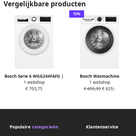
Vergelijkbare producten
10%
Bosch Serie 6 WGG244FAFG |
Bosch Wasmachine
1 webshop
1 webshop
Wasmachines |
WGG244ZLFG | Wasmachines
€ 703,75
€ 699,99
€ 629,-
Huishouden&Woning
| Huishouden&Woning
Wassen&Drogen |
Wassen&Drogen |
4242005439089
4242005439102
Populaire
categorieën
Klantenservice