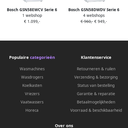
Bosch GSN58EWCV Serie 6
Bosch GSN58DWDV Serie 6
1 webshop
4 webshops
EXCLUSIV Vriezer
191 x 70 Vrijstaande Vriezer
€ 1.099,-
€ 960,-
€ 949,-
Vrieskast No Frost Nooit
meer ontdooien Wit
Populaire
categorieën
Klantenservice
Wasmachines
Retourneren & ruilen
Wasdrogers
Verzending & bezorging
Koelkasten
Status van bestelling
Vriezers
Garantie & reparatie
Vaatwassers
Betaalmogelijkheden
Horeca
Voorraad & beschikbaarheid
Over ons