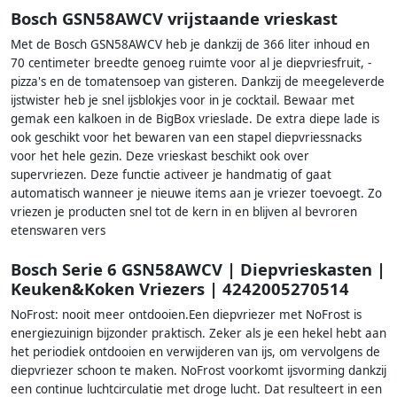
Bosch GSN58AWCV vrijstaande vrieskast
Met de Bosch GSN58AWCV heb je dankzij de 366 liter inhoud en
70 centimeter breedte genoeg ruimte voor al je diepvriesfruit, -
pizza's en de tomatensoep van gisteren. Dankzij de meegeleverde
ijstwister heb je snel ijsblokjes voor in je cocktail. Bewaar met
gemak een kalkoen in de BigBox vrieslade. De extra diepe lade is
ook geschikt voor het bewaren van een stapel diepvriessnacks
voor het hele gezin. Deze vrieskast beschikt ook over
supervriezen. Deze functie activeer je handmatig of gaat
automatisch wanneer je nieuwe items aan je vriezer toevoegt. Zo
vriezen je producten snel tot de kern in en blijven al bevroren
etenswaren vers
Bosch Serie 6 GSN58AWCV | Diepvrieskasten |
Keuken&Koken Vriezers | 4242005270514
NoFrost: nooit meer ontdooien.Een diepvriezer met NoFrost is
energiezuinign bijzonder praktisch. Zeker als je een hekel hebt aan
het periodiek ontdooien en verwijderen van ijs, om vervolgens de
diepvriezer schoon te maken. NoFrost voorkomt ijsvorming dankzij
een continue luchtcirculatie met droge lucht. Dat resulteert in een