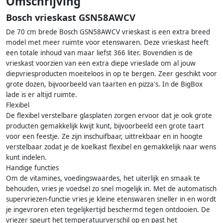
Omschrijving
Bosch vrieskast GSN58AWCV
De 70 cm brede Bosch GSN58AWCV vrieskast is een extra breed
model met meer ruimte voor etenswaren. Deze vrieskast heeft
een totale inhoud van maar liefst 366 liter. Bovendien is de
vrieskast voorzien van een extra diepe vrieslade om al jouw
diepvriesproducten moeiteloos in op te bergen. Zeer geschikt voor
grote dozen, bijvoorbeeld van taarten en pizza's. In de BigBox
lade is er altijd ruimte.
Flexibel
De flexibel verstelbare glasplaten zorgen ervoor dat je ook grote
producten gemakkelijk kwijt kunt, bijvoorbeeld een grote taart
voor een feestje. Ze zijn inschuifbaar, uittrekbaar en in hoogte
verstelbaar zodat je de koelkast flexibel en gemakkelijk naar wens
kunt indelen.
Handige functies
Om de vitamines, voedingswaardes, het uiterlijk en smaak te
behouden, vries je voedsel zo snel mogelijk in. Met de automatisch
supervriezen-functie vries je kleine etenswaren sneller in en wordt
je ingevroren eten tegelijkertijd beschermd tegen ontdooien. De
vriezer speurt het temperatuurverschil op en past het