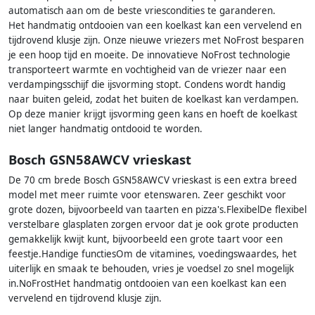
automatisch aan om de beste vriescondities te garanderen.
Het handmatig ontdooien van een koelkast kan een vervelend en
tijdrovend klusje zijn. Onze nieuwe vriezers met NoFrost besparen
je een hoop tijd en moeite. De innovatieve NoFrost technologie
transporteert warmte en vochtigheid van de vriezer naar een
verdampingsschijf die ijsvorming stopt. Condens wordt handig
naar buiten geleid, zodat het buiten de koelkast kan verdampen.
Op deze manier krijgt ijsvorming geen kans en hoeft de koelkast
niet langer handmatig ontdooid te worden.
Bosch GSN58AWCV vrieskast
De 70 cm brede Bosch GSN58AWCV vrieskast is een extra breed
model met meer ruimte voor etenswaren. Zeer geschikt voor
grote dozen, bijvoorbeeld van taarten en pizza's.FlexibelDe flexibel
verstelbare glasplaten zorgen ervoor dat je ook grote producten
gemakkelijk kwijt kunt, bijvoorbeeld een grote taart voor een
feestje.Handige functiesOm de vitamines, voedingswaardes, het
uiterlijk en smaak te behouden, vries je voedsel zo snel mogelijk
in.NoFrostHet handmatig ontdooien van een koelkast kan een
vervelend en tijdrovend klusje zijn.