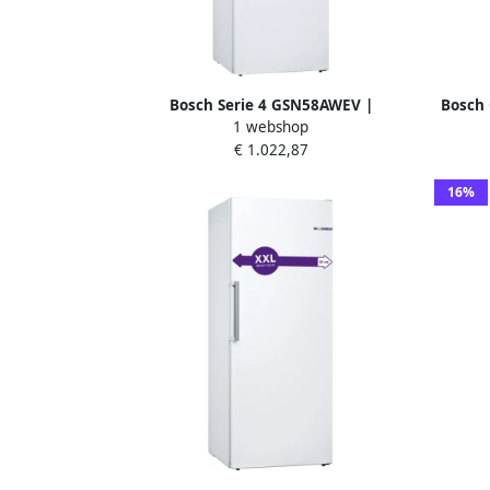
Bosch Serie 4 GSN58AWEV |
Bosch 
1 webshop
Diepvrieskasten | Keuken&Koken
€ 1.022,87
Vriezers | 4242005191109
16%