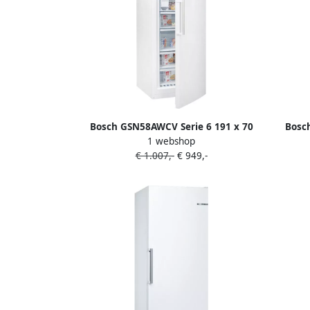
Bosch GSN58AWCV Serie 6 191 x 70
Bosc
1 webshop
Vrijstaande Vriezer Vrieskast No Frost
Vrijst
€ 1.007,-
€ 949,-
Nooit meer ontdooien Wit Energielabel
C