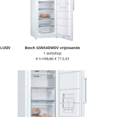
CLUSIV
Bosch GSN54DWDV vrijstaande
1 webshop
vrieskast
€ 1.198,80
€ 713,43