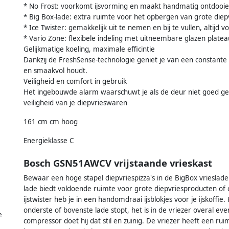
* No Frost: voorkomt ijsvorming en maakt handmatig ontdooien
* Big Box-lade: extra ruimte voor het opbergen van grote die
* Ice Twister: gemakkelijk uit te nemen en bij te vullen, altijd v
* Vario Zone: flexibele indeling met uitneembare glazen platea
Gelijkmatige koeling, maximale efficintie
Dankzij de FreshSense-technologie geniet je van een constante
en smaakvol houdt.
Veiligheid en comfort in gebruik
Het ingebouwde alarm waarschuwt je als de deur niet goed ges
veiligheid van je diepvrieswaren
161 cm cm hoog
Energieklasse C
Bosch GSN51AWCV vrijstaande vrieskast
Bewaar een hoge stapel diepvriespizza's in de BigBox vriesla
lade biedt voldoende ruimte voor grote diepvriesproducten o
ijstwister heb je in een handomdraai ijsblokjes voor je ijskoffie.
onderste of bovenste lade stopt, het is in de vriezer overal eve
e
compressor doet hij dat stil en zuinig. De vriezer heeft een rui