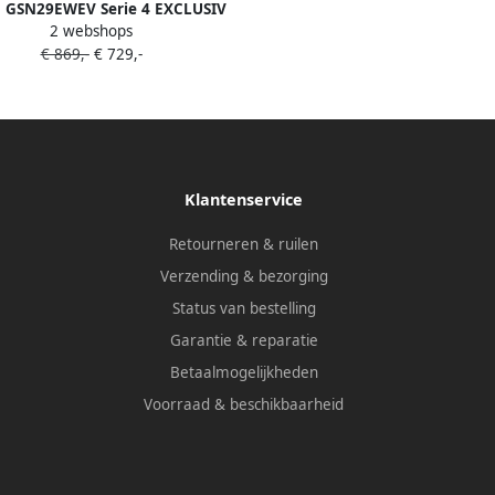
 GSN29EWEV Serie 4 EXCLUSIV
2 webshops
Vrieskast
€ 869,-
€ 729,-
Klantenservice
Retourneren & ruilen
Verzending & bezorging
Status van bestelling
Garantie & reparatie
Betaalmogelijkheden
Voorraad & beschikbaarheid