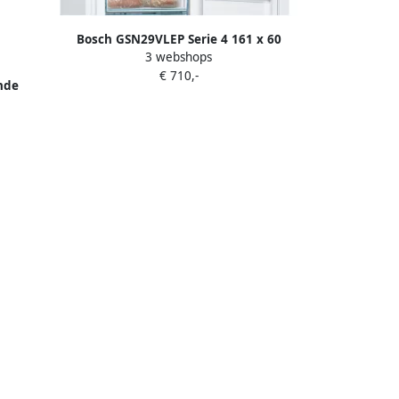
Bosch GSN29VLEP Serie 4 161 x 60
3 webshops
Vrijstaande Vriezer Vrieskast No Frost
€ 710,-
Nooit meer ontdooien Wit
nde