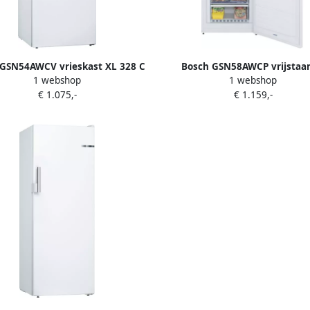
GSN54AWCV vrieskast XL 328 C
Bosch GSN58AWCP vrijstaa
1 webshop
1 webshop
Wit NoFrost
vrieskast
€ 1.075,-
€ 1.159,-