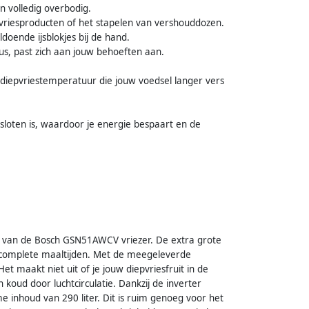
 volledig overbodig.
pvriesproducten of het stapelen van vershouddozen.
oldoende ijsblokjes bij de hand.
us, past zich aan jouw behoeften aan.
 diepvriestemperatuur die jouw voedsel langer vers
loten is, waardoor je energie bespaart en de
de van de Bosch GSN51AWCV vriezer. De extra grote
f complete maaltijden. Met de meegeleverde
 Het maakt niet uit of je jouw diepvriesfruit in de
n koud door luchtcirculatie. Dankzij de inverter
me inhoud van 290 liter. Dit is ruim genoeg voor het