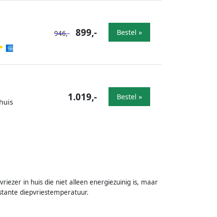
899,-
Bestel »
946,-
1.019,-
Bestel »
huis
zer in huis die niet alleen energiezuinig is, maar
tante diepvriestemperatuur.