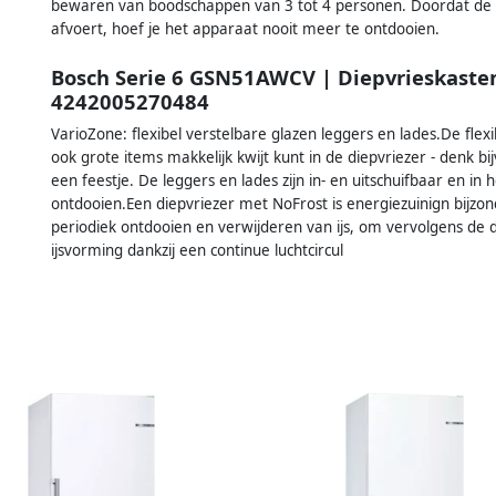
bewaren van boodschappen van 3 tot 4 personen. Doordat de 
afvoert, hoef je het apparaat nooit meer te ontdooien.
Bosch Serie 6 GSN51AWCV | Diepvrieskaste
4242005270484
VarioZone: flexibel verstelbare glazen leggers en lades.De flex
ook grote items makkelijk kwijt kunt in de diepvriezer - denk 
een feestje. De leggers en lades zijn in- en uitschuifbaar en in
ontdooien.Een diepvriezer met NoFrost is energiezuinign bijzon
periodiek ontdooien en verwijderen van ijs, om vervolgens de
ijsvorming dankzij een continue luchtcircul