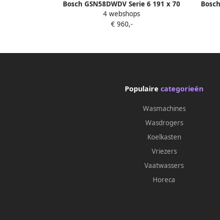
Bosch GSN58DWDV Serie 6 191 x 70
Bosch
4 webshops
Vrijstaande Vriezer Vrieskast No Frost
€ 960,-
Nooit meer ontdooien Wit
Populaire
categorieën
Wasmachines
Wasdrogers
Koelkasten
Vriezers
Vaatwassers
Horeca