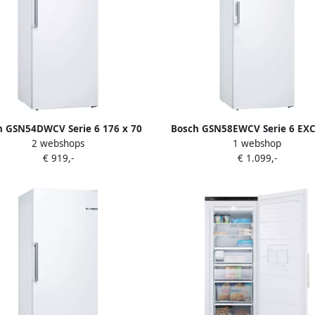
h GSN54DWCV Serie 6 176 x 70
Bosch GSN58EWCV Serie 6 EX
2 webshops
1 webshop
aande Vriezer Vrieskast No Frost
Vriezer
€ 919,-
€ 1.099,-
Nooit meer ontdooien Wit