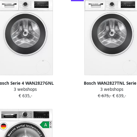
osch Serie 4 WAN2827GNL
Bosch WAN2827TNL Serie
3 webshops
3 webshops
hine Voorlader 8 kg 1400 RPM
Wasmachine met stoom 9 KG 1
€ 635,-
€ 675,-
€ 639,-
Wit
Energielabel A Iron Assist: ver
kreukels tot 50% Stil Bespaar
met ActiveWater Plus SpeedPerf
65% sneller wassen