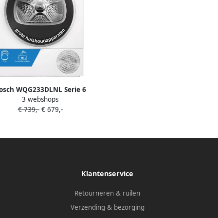
osch WQG233DLNL Serie 6
3 webshops
epompdroger Wasdroger Extra
€ 739,-
€ 679,-
 kg Auto Dry: droogt automatisch
 exacte droogtegraad die je wilt
ean Filter: efficiënt drogen met
eenvoudig onderhoud
Klantenservice
Retourneren & ruilen
Verzending & bezorging