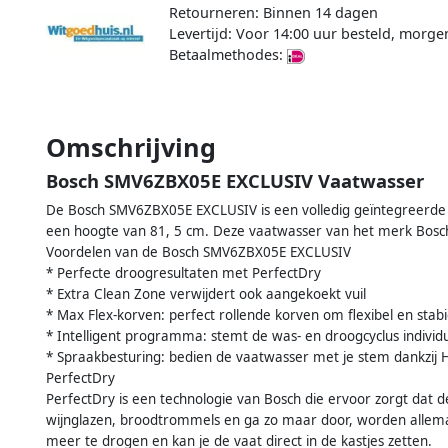
Retourneren: Binnen 14 dagen
Levertijd: Voor 14:00 uur besteld, morge
Betaalmethodes:
Omschrijving
Bosch SMV6ZBX05E EXCLUSIV Vaatwasser
De Bosch SMV6ZBX05E EXCLUSIV is een volledig geïntegreerde
een hoogte van 81, 5 cm. Deze vaatwasser van het merk Bosch
Voordelen van de Bosch SMV6ZBX05E EXCLUSIV
* Perfecte droogresultaten met PerfectDry
* Extra Clean Zone verwijdert ook aangekoekt vuil
* Max Flex-korven: perfect rollende korven om flexibel en stabi
* Intelligent programma: stemt de was- en droogcyclus individ
* Spraakbesturing: bedien de vaatwasser met je stem dankzij
PerfectDry
PerfectDry is een technologie van Bosch die ervoor zorgt dat d
wijnglazen, broodtrommels en ga zo maar door, worden allema
meer te drogen en kan je de vaat direct in de kastjes zetten.