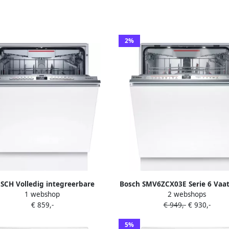
2%
SCH Volledig integreerbare
Bosch SMV6ZCX03E Serie 6 Vaa
1 webshop
2 webshops
sser SMV6ZCX00E 81 5 cm x 59
Inbouwvaatwasser Volled
€ 859,-
€ 949,-
€ 930,-
8 cm
integreerbaar PerfectDry met z
perfecte droogresultaten met e
5%