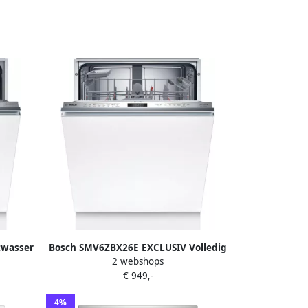
twasser
Bosch SMV6ZBX26E EXCLUSIV Volledig
2 webshops
ig
geïntegreerde vaatwasser
€ 949,-
eolith:
en laag
4%