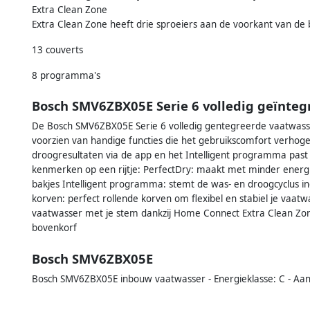
Extra Clean Zone
Extra Clean Zone heeft drie sproeiers aan de voorkant van de 
13 couverts
8 programma's
Bosch SMV6ZBX05E Serie 6 volledig geïnteg
De Bosch SMV6ZBX05E Serie 6 volledig gentegreerde vaatwasser
voorzien van handige functies die het gebruikscomfort verhog
droogresultaten via de app en het Intelligent programma past 
kenmerken op een rijtje: PerfectDry: maakt met minder energiev
bakjes Intelligent programma: stemt de was- en droogcyclus in
korven: perfect rollende korven om flexibel en stabiel je vaat
vaatwasser met je stem dankzij Home Connect Extra Clean Zone:
bovenkorf
Bosch SMV6ZBX05E
Bosch SMV6ZBX05E inbouw vaatwasser - Energieklasse: C - Aant