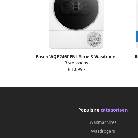
Bosch WQB246CPNL Serie 8 Wasdroger
B
3 webshops
Warmtepompdroger Zelfreinigende
Warmt
€ 1.099,-
condensor Blijvend energiezuinig Zeer
stil- 8
stil- 9 kg Droogt zoals jij wilt met Auto
tot de
Dry Wit
Easy Cl
Populaire
categorieën
Wasmachines
Wasdrogers