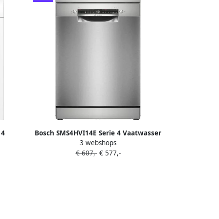
 4
Bosch SMS4HVI14E Serie 4 Vaatwasser
3 webshops
400 rpm
Vrijstaande vaatwasser 60 cm
€ 607,-
€ 577,-
mindert
Geborsteld staal Energielabel C Extra
 water
Droog: optie voor extra grondige
ect: tot
droogresultaten