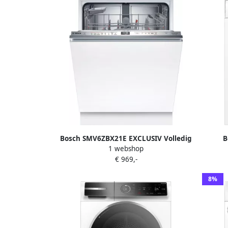
Bosch SMV6ZBX21E EXCLUSIV Volledig
B
1 webshop
geïntegreerde vaatwasser
wasmac
€ 969,-
8%