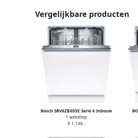
Vergelijkbare producten
Bosch SBV6ZBX05E Serie 6 Inbouw
BO
1 webshop
Vaatwasser
vaatwa
€ 1.149,-