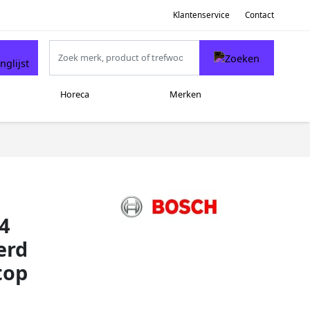
Klantenservice
Contact
Horeca
Merken
4
erd
top