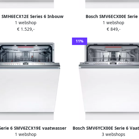
 SMH6ECX12E Series 6 Inbouw
Bosch SMV6ECX00E Serie 
1 webshop
1 webshop
sser 60 cm Energielabel A Home
Inbouwvaatwasser Volled
€ 1.529,-
€ 849,-
ct geschikt voor IKEA keuken
integreerbaar
11%
Serie 6 SMV6ZCX19E vaatwasser
Bosch SMV6YCX00E Serie 6 Vaa
1 webshop
3 webshops
edig ingebouwd 14 couverts C
Inbouwvaatwasser Volled