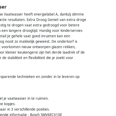
ser
 Vaatwasser heeft energielabel A, dankzij slimme
ecte resultaten. Extra Droog Geniet van extra droge
astig te drogen vaat extra gedroogd voor betere
 een langere droogtijd. Handig voor kinderservies
 detail Je gehele vaat goed inruimen kan een
nog nooit zo makkelijk geweest. De onderkorf is
aast voorkomen nieuw ontworpen glazen rekken,
oor kleiner keukengerei zijn het derde laadrek of de
 stabiliteit en flexibiliteit die je zoekt voor
sparende technieken en zonder in te leveren op
el je vaatwasser in te ruimen.
ne kopjes.
ar in 3 verschillende posities.
ullende informatie - Bosch SMV6ECX10E