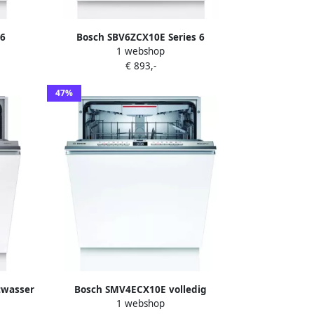
6
Bosch SBV6ZCX10E Series 6
1 webshop
ig
Inbouwvaatwasser 60 cm Extra hoog
€ 893,-
Zeer stil Energielabel B PerfectDry met
zeolith: perfecte droogresultaten met
47%
een laag energieverbruik Home
Connect
twasser
Bosch SMV4ECX10E volledig
1 webshop
ig
geïntegreerde inbouw vaatwasser