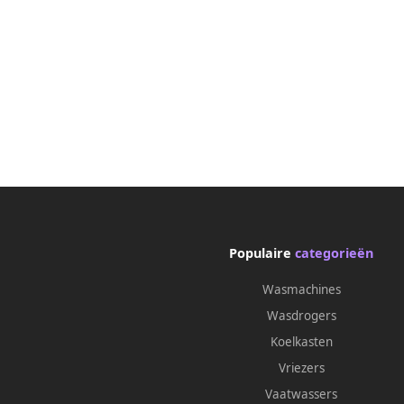
Populaire
categorieën
Wasmachines
Wasdrogers
Koelkasten
Vriezers
Vaatwassers