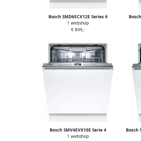
Bosch SMD6ECX12E Series 6
Bosch
1 webshop
Inbouwvaatwasser Volledig
vaatwa
€ 849,-
integreerbaar Home Connect
Conne
Bosch SMV4EVX10E Serie 4
Bosch 
1 webshop
Inbouwvaatwasser Volledig
Voll