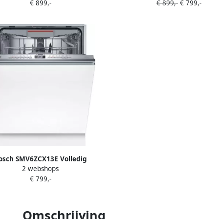
€ 899,-
€ 899,-
€ 799,-
integreerbaar Energielabe
PerfectDry met Zeolith: perf
droogresultaten met een l
energieverbruik Home Con
osch SMV6ZCX13E Volledig
2 webshops
greerde Inbouw Vaatwasser 60
€ 799,-
 Energielabel B 14 Couverts
ctDry Zeolith Home Connect 40
dB
Omschrijving