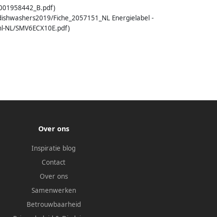
9001958442_B.pdf)
s/dishwashers2019/Fiche_2057151_NL Energielabel -
nl-NL/SMV6ECX10E.pdf)
Over ons
Inspiratie blog
Contact
Over ons
Samenwerken
Betrouwbaarheid