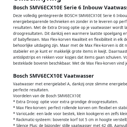
Bosch SMV6ECX10E Serie 6 Inbouw Vaatwas
Deze volledig gentegreerde BOSCH SMV6ECX10E Serie 6 Inbouw
energiebesparende technieken en zonder in te leveren op perf
resultaten. Met de Extra Droog optie op je vaatwasser wordt l
droogresultaten. Dit dankzij een warmere laatste spoelgang en
of babyflessen. Max Flex-korven Kwaliteit en flexibiliteit in elk
behoorlijke uitdaging zijn. Maar met de Max Flex-korven is dit 
stabieler en je kunt er makkelijk grote items in kwijt. Daarn
antislipstrips en rekken voor kopjes dat items gaan schuiven. V
besteklade bovenin beschikbaar. Met de Max Flex-korven vind je de
Bosch SMV6ECX10E Vaatwasser
Vaatwasser met energielabel A, dankzij onze slimme energiebe
perfecte resultaten.
Voordelen van de Bosch SMV6ECX10E
* Extra Droog: optie voor extra grondige droogresultaten.
* Max Flex-korven: perfect rollende korven om flexibel en stabi
* VarioLade: een lade voor bestek, klein kookgerei en zelfs klei
* Rackmatic-systeem: bovenste korf tot 5 cm in hoogte verstelba
* Silence Plus: de bijzonder stille vaatwasser met 42 dB. Aanv