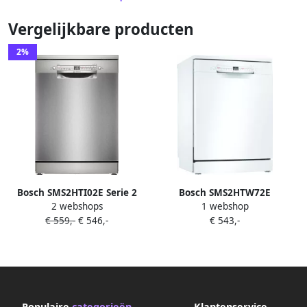
Vergelijkbare producten
2%
Bosch SMS2HTI02E Serie 2
Bosch SMS2HTW72E
2 webshops
1 webshop
Vrijstaande vaatwasser 60
Vrijstaand vrijstaande
€ 559,-
€ 546,-
€ 543,-
cm Geborsteld staal Anti-
vaatwasser
fingerprint Energielabel D
Home Connect
Populaire
categorieën
Klantenservice