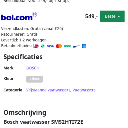
Beschikbaar voor
bij
shop:
549,-
1
549,-
Bestel »
Verzendkosten: Gratis (vanaf €20)
Retourneren: Gratis
Levertijd: 1-2 werkdagen
Betaalmethodes:
Specificaties
Merk
BOSCH
Kleur
Zilver
Categorie
Vrijstaande vaatwassers
,
Vaatwassers
Omschrijving
Bosch vaatwasser SMS2HTI72E