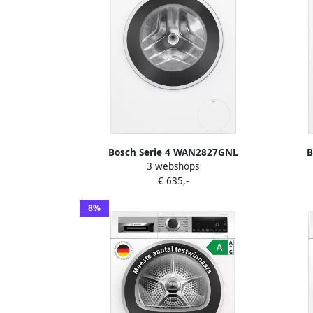
Bosch Serie 4 WAN2827GNL
B
3 webshops
wasmachine Voorlader 8 kg 1400 RPM
Wasmac
€ 635,-
Wit
Energi
kreuk
8%
met Act