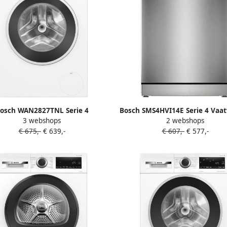
osch WAN2827TNL Serie 4
Bosch SMS4HVI14E Serie 4 Vaa
3 webshops
2 webshops
hine met stoom 9 KG 1400 rpm
Vrijstaande vaatwasser 60
€ 675,-
€ 639,-
€ 607,-
€ 577,-
elabel A Iron Assist: vermindert
Geborsteld staal Energielabel 
els tot 50% Stil Bespaar water
Droog: optie voor extra gro
iveWater Plus SpeedPerfect: tot
droogresultaten
65% sneller wassen