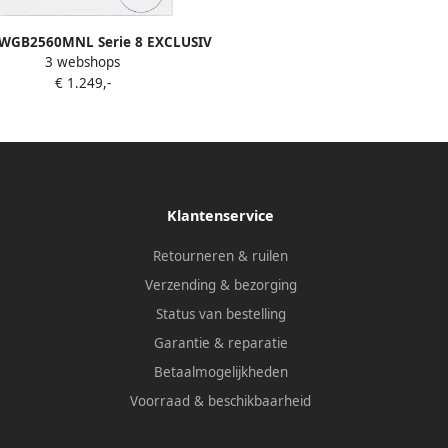
 WGB2560MNL Serie 8 EXCLUSIV
3 webshops
Wasmachine
€ 1.249,-
Klantenservice
Retourneren & ruilen
Verzending & bezorging
Status van bestelling
Garantie & reparatie
Betaalmogelijkheden
Voorraad & beschikbaarheid