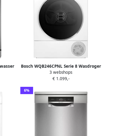
twasser
Bosch WQB246CPNL Serie 8 Wasdroger
3 webshops
 cm
Warmtepompdroger Zelfreinigende
€ 1.099,-
C Extra
condensor Blijvend energiezuinig Zeer
ndige
stil- 9 kg Droogt zoals jij wilt met Auto
6%
Dry Wit