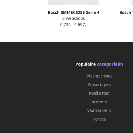
Bosch SMI4ECS28E Serie 4
Bosch
3 webshops
Inbouwvaatwasser 60 cm Geborsteld
€ 734,-
€ 697,-
staal Energielabel A Home Connect
Populaire
categorieën
Wasmachines
Wasdrogers
Koelkasten
Vriezers
Vaatwassers
Horeca