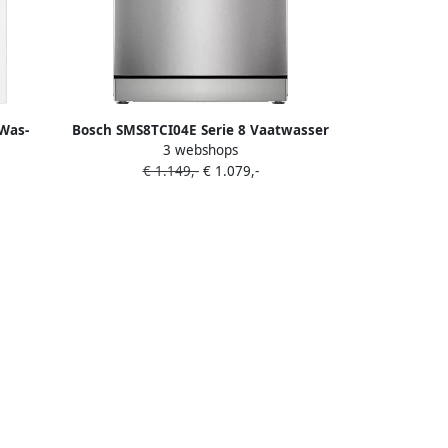
Was-
Bosch SMS8TCI04E Serie 8 Vaatwasser
3 webshops
 6 kg
Vrijstaande vaatwasser 60 cm
€ 1.149,-
€ 1.079,-
400 rpm
PerfectDry met zeolith: perfecte
 Assist
droogresultaten met een laag
energieverbruik Geborsteld staal
Energielabel A Home Connect