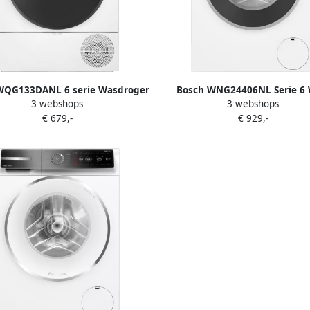
WQG133DANL 6 serie Wasdroger
Bosch WNG24406NL Serie 6 
3 webshops
3 webshops
rmtepompdroger 8 kg Stil
droogcombinatie Extra stil 9
€ 679,-
€ 929,-
Wassen en drogen in 1 keer 1
Energielabel A Stoom met Iron