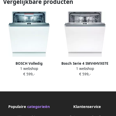
Vergelijkbare producten
BOSCH Volledig
Bosch Serie 4 SMV4HVX07E
1 webshop
1 webshop
integreerbare vaatwasser
vaatwasser Volledig
€ 599,-
€ 599,-
SMV4HVX31E 81 5 cm x 59 8
ingebouwd 14 couverts
cm
Populaire
categorieën
Klantenservice