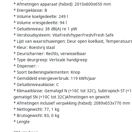
* Afmetingen apparaat (hxbxd): 2010x600x650 mm
* Energieklasse: B
* Volume koelgedeelte: 249 l
* Volume vriesgedeelte: 94 l
* Geluidsniveau: 38 dB(A) re 1 pW
* Vershoudsysteem: VitaFresh/hyperFresh/Fresh Safe
* Lijst van waarschuwingen: Deur open koelkast, Temperatuur
* Kleur: Roestvrij staal
* Deurscharnier: Rechts, verwisselbaar
* Type deurgreep: Verticale handgreep
* Dispenser: -
* Soort bedieningselementen: Knop
* Gemiddeld energieverbruik: 119 kWh/jaar
* Geluidsniveauklasse: C
* Klimaatklasse: Gematigd N (+16C tot 32C), Subtropisch ST (+16
gematigd SN (+10C tot 32C)Afmetingen en gewicht
* Afmetingen inclusief verpakking (hxbxd): 2089x653x770 mm
* Nettogewicht: 77, 1 kg
* Brutogewicht: 83, 0 kg
* Lengte