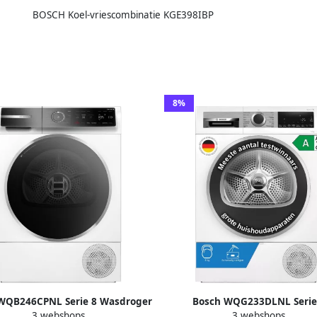
BOSCH Koel-vriescombinatie KGE398IBP
8%
WQB246CPNL Serie 8 Wasdroger
Bosch WQG233DLNL Serie
3 webshops
3 webshops
tepompdroger Zelfreinigende
Warmtepompdroger Wasdroger