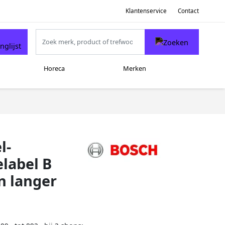
Klantenservice
Contact
Horeca
Merken
l-
label B
n langer