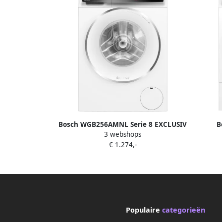
Bosch WGB256AMNL Serie 8 EXCLUSIV
B
3 webshops
Wasmachine
Warmt
€ 1.274,-
B
Zelfre
jij w
Populaire
categorieën