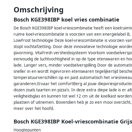
Omschrijving
Bosch KGE398IBP koel vries combinatie
De Bosch KGE398IBP koel-vriescombinatie heeft een koelruimte 
ruime koel-vriescombinatie is voorzien van een energielabel B, 
LowFrost technologie Deze koel-vriescombinatie is voorzien va
stopt vochtafzetting. Door deze innovatieve technologie worde
ijsvorming. VitaFresh versheidssysteem Voorkom voedselverspil
eenvoudig de luchtvochtigheid in op de type etenswaren en hou
lade. Langer vers, minder voedselverspilling Door de automatis
sneller in en wordt ingevroren etenswaren tegelijkertijd besc
temperatuurverschillen op en past automatisch het vriesniveau
garanderen.Ervaar het comfortBerg al jouw diepvriesproducten 
dozen zoals taarten en pizza’s. In deze extra diepe lade is er a
veiligheidsglas en kunnen tot wel 12 cm uit de koelkast worden 
plaatsen of uitnemen. Bovendien heb je zo een mooi overzicht, z
meer over het hoofd.
Bosch KGE398IBP Koel-vriescombinatie Grij
Hoogtepunten