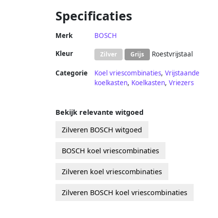
Specificaties
Merk
BOSCH
Kleur
Roestvrijstaal
Zilver
Grijs
Categorie
Koel vriescombinaties
,
Vrijstaande
koelkasten
,
Koelkasten
,
Vriezers
Bekijk relevante witgoed
Zilveren BOSCH witgoed
BOSCH koel vriescombinaties
Zilveren koel vriescombinaties
Zilveren BOSCH koel vriescombinaties