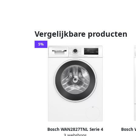
Vergelijkbare producten
5%
Bosch WAN2827TNL Serie 4
Bosch 
3 webshops
Wasmachine met stoom 9 KG 1400 rpm
Warm