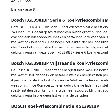
201 cm hoog
Energieklasse B
Bosch KGE398IBP Serie 6 Koel-vriescombina
Deze BOSCH KGE398IBP Serie 6 Koel-vriescombinatie heeft ene
249 liter. Dit is ideaal geschikt voor een middelgroot huishoud
ook nog een vriesgedeelte met een netto inhoud vriezen van 94 
koelkast ook belangrijk. Hoe hoger het aantal decibel, hoe luide
elke 3 decibel en een stille koelkast is met name handig voor a
geluidsniveau van deze Bosch KGE398IBP Serie 6 koelvriescombin
Bosch KGE398IBP vrijstaande koel-vriescom
De Bosch KGE398IBP is een zeer energiezuinige koel-vriescombin
koelkast milieuvriendelijk en betaal je weinig energiekosten pe
4 personen in de koelkast. Gebruik de VitaFresh lades om je et
vlees of vis in de 0-gradenzone en gebruik je de lade met inste
roestvrijstalen deur kan prima tegen een stoot, zo blijft het a
geluidsniveau heb je geen last van harde geluiden.
BOSCH Koel-vriescombinatie KGE398IBP