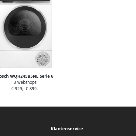
osch WQH245B5NL Serie 6
3 webshops
epompdroger Wasdroger 9 kg
€ 929,-
€ 899,-
lijvend energiezuinig door
inigende condensor Droogt zoals
ilt met Auto Dry Home Connect
Klantenservice