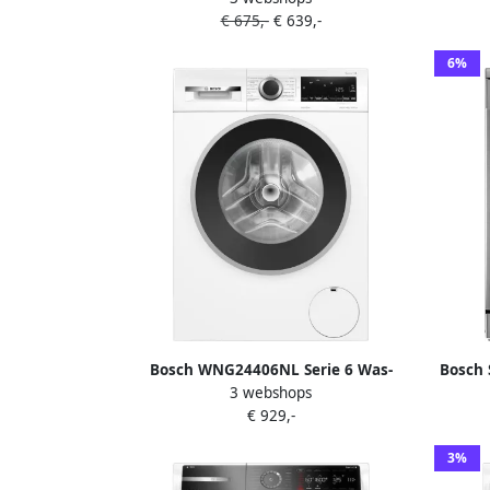
€ 675,-
€ 639,-
Energielabel A Iron Assist: vermindert
conden
kreukels tot 50% Stil Bespaar water
stil- 9
6%
met ActiveWater Plus SpeedPerfect: tot
65% sneller wassen
Bosch WNG24406NL Serie 6 Was-
Bosch 
3 webshops
droogcombinatie Extra stil 9 6 kg
Vr
€ 929,-
Wassen en drogen in 1 keer 1400 rpm
Per
Energielabel A Stoom met Iron Assist
dr
3%
ener
En