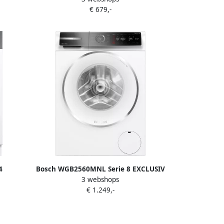
€ 679,-
omatisch
je wilt
ogen met
4
Bosch WGB2560MNL Serie 8 EXCLUSIV
3 webshops
rsteld
Wasmachine
€ 1.249,-
onnect