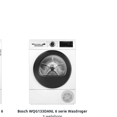
 6
Bosch WQG133DANL 6 serie Wasdroger
3 webshops
 Extra
Warmtepompdroger 8 kg Stil