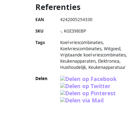
Referenties
EAN
4242005254330
SKU
-
,
KGE398IBP
Tags
Koel-vriescombinaties,
Koelvriescombinaties, Witgoed,
Vrijstaande koel-vriescombinaties,
Keukenapparaten, Elektronica,
Huishoudelijk, Keukenapparatuur
Delen