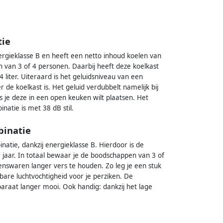
tie
rgieklasse B en heeft een netto inhoud koelen van
en van 3 of 4 personen. Daarbij heeft deze koelkast
liter. Uiteraard is het geluidsniveau van een
r de koelkast is. Het geluid verdubbelt namelijk bij
ls je deze in een open keuken wilt plaatsen. Het
atie is met 38 dB stil.
binatie
atie, dankzij energieklasse B. Hierdoor is de
r jaar. In totaal bewaar je de boodschappen van 3 of
enswaren langer vers te houden. Zo leg je een stuk
lbare luchtvochtigheid voor je perziken. De
pparaat langer mooi. Ook handig: dankzij het lage