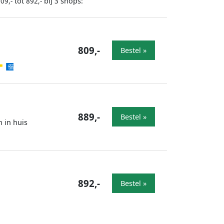
tot
bij
shops:
09,-
892,-
3
809,-
Bestel »
889,-
Bestel »
n in huis
892,-
Bestel »