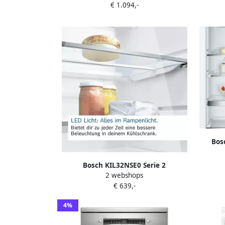
€ 1.094,-
Koelkasten | 4242005382767
Bos
koelka
VitaFre
Bosch KIL32NSE0 Serie 2
2 webshops
Inbouwkoelkast Inbouw koelkast met
€ 639,-
vriesvak 102.1 cm x 54.1 cm Multi Box
XXL: een extra ruime lade voor
4%
groente en fruit Led verlichting