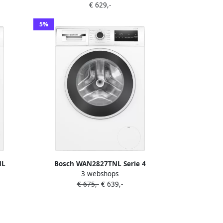
€ 629,-
5%
NL
Bosch WAN2827TNL Serie 4
3 webshops
400 RPM
Wasmachine met stoom 9 KG 1400 rpm
€ 675,-
€ 639,-
Energielabel A Iron Assist: vermindert
kreukels tot 50% Stil Bespaar water
met ActiveWater Plus SpeedPerfect: tot
65% sneller wassen