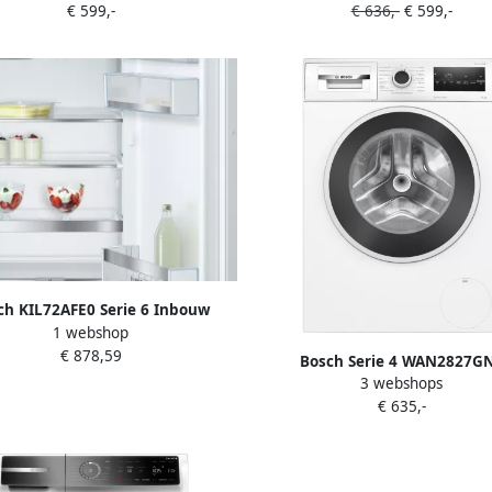
€ 599,-
€ 636,-
€ 599,-
ch KIL72AFE0 Serie 6 Inbouw
1 webshop
st met vriesvak 157.8 x 55.8 cm
€ 878,59
sh: groente en fruit blijft langer
Bosch Serie 4 WAN2827G
vers Led verlichting
3 webshops
wasmachine Voorlader 8 kg 1
€ 635,-
Wit