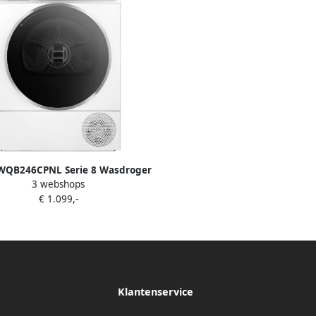
WQB246CPNL Serie 8 Wasdroger
3 webshops
tepompdroger Zelfreinigende
€ 1.099,-
sor Blijvend energiezuinig Zeer
 kg Droogt zoals jij wilt met Auto
Dry Wit
Klantenservice