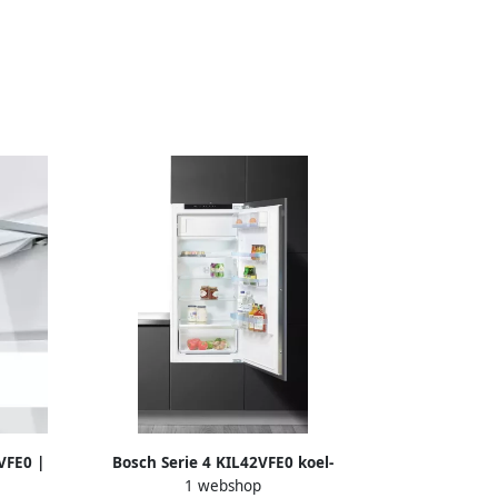
VFE0 |
Bosch Serie 4 KIL42VFE0 koel-
1 webshop
290024
vriescombinatie Ingebouwd 187 l E Wit