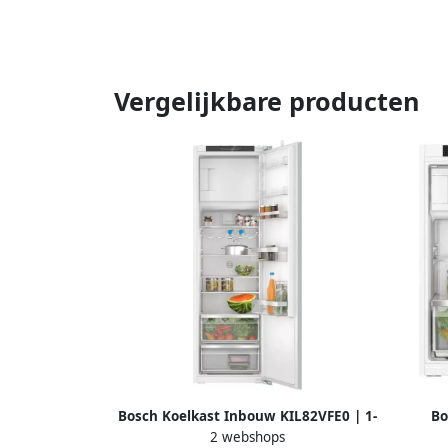
Vergelijkbare producten
Bosch Koelkast Inbouw KIL82VFE0 | 1-
Bo
2 webshops
deurskoelkasten | Keuken&Koken
vriesco