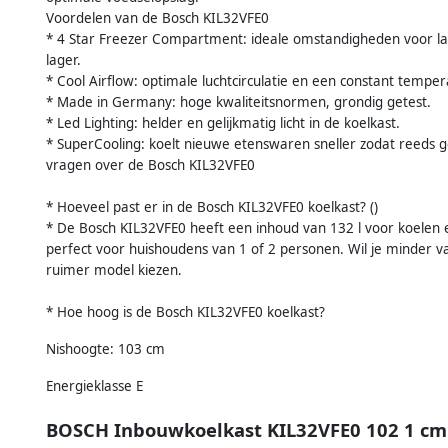
Voordelen van de Bosch KIL32VFE0
* 4 Star Freezer Compartment: ideale omstandigheden voor l
lager.
* Cool Airflow: optimale luchtcirculatie en een constant temper
* Made in Germany: hoge kwaliteitsnormen, grondig getest.
* Led Lighting: helder en gelijkmatig licht in de koelkast.
* SuperCooling: koelt nieuwe etenswaren sneller zodat reeds g
vragen over de Bosch KIL32VFE0
* Hoeveel past er in de Bosch KIL32VFE0 koelkast? ()
* De Bosch KIL32VFE0 heeft een inhoud van 132 l voor koelen e
perfect voor huishoudens van 1 of 2 personen. Wil je minder 
ruimer model kiezen.
* Hoe hoog is de Bosch KIL32VFE0 koelkast?
Nishoogte: 103 cm
Energieklasse E
BOSCH Inbouwkoelkast KIL32VFE0 102 1 cm 