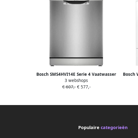
Bosch SMS4HVI14E Serie 4 Vaatwasser
Bosch 
3 webshops
Vrijstaande vaatwasser 60 cm
Warm
€ 607,-
€ 577,-
Geborsteld staal Energielabel C Extra
conden
Droog: optie voor extra grondige
stil- 9
droogresultaten
Populaire
categorieën