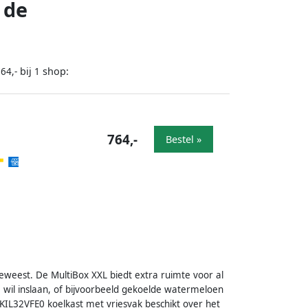
 de
bij
shop:
64,-
1
764,-
Bestel »
geweest. De MultiBox XXL biedt extra ruimte voor al
 wil inslaan, of bijvoorbeeld gekoelde watermeloen
KIL32VFE0 koelkast met vriesvak beschikt over het