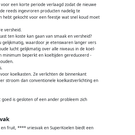
 voor een korte periode verlaagd zodat de nieuwe
de reeds ingevroren producten nadelig te
ken hebt gekocht voor een feestje wat snel koud moet
re versheid.
lkast ten koste kan gaan van smaak en versheid?
u gelijkmatig, waardoor je etenswaren langer vers
ude lucht gelijkmatig over alle niveaus in de koel-
 minimum beperkt en koeltijden gereduceerd -
houden.
s.
oor koelkasten. Ze verlichten de binnenkant
nder stroom dan conventionele koelkastverlichting en
 goed is gesloten of een ander probleem zich
svak
en fruit, **** vriesvak en SuperKoelen biedt een