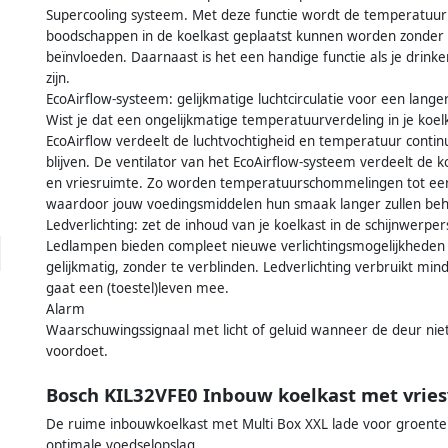
Supercooling systeem. Met deze functie wordt de temperatuur
boodschappen in de koelkast geplaatst kunnen worden zonder 
beïnvloeden. Daarnaast is het een handige functie als je drin
zijn.
EcoAirflow-systeem: gelijkmatige luchtcirculatie voor een lange
Wist je dat een ongelijkmatige temperatuurverdeling in je koe
EcoAirflow verdeelt de luchtvochtigheid en temperatuur contin
blijven. De ventilator van het EcoAirflow-systeem verdeelt de ko
en vriesruimte. Zo worden temperatuurschommelingen tot een
waardoor jouw voedingsmiddelen hun smaak langer zullen be
Ledverlichting: zet de inhoud van je koelkast in de schijnwerper
Ledlampen bieden compleet nieuwe verlichtingsmogelijkheden v
gelijkmatig, zonder te verblinden. Ledverlichting verbruikt mi
gaat een (toestel)leven mee.
Alarm
Waarschuwingssignaal met licht of geluid wanneer de deur niet
voordoet.
Bosch KIL32VFE0 Inbouw koelkast met vrie
De ruime inbouwkoelkast met Multi Box XXL lade voor groente 
optimale voedselopslag.