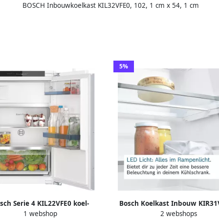
BOSCH Inbouwkoelkast KIL32VFE0, 102, 1 cm x 54, 1 cm
5%
sch Serie 4 KIL22VFE0 koel-
Bosch Koelkast Inbouw KIR31
1 webshop
2 webshops
mbinatie Ingebouwd 119 l E Wit
Inbouwkoelkasten | 4242005