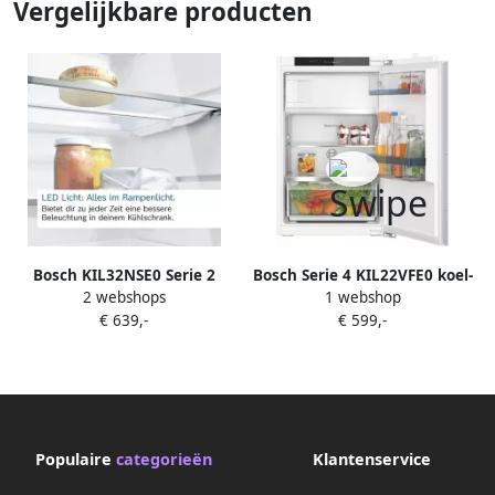
Vergelijkbare producten
Bosch KIL32NSE0 Serie 2
Bosch Serie 4 KIL22VFE0 koel-
2 webshops
1 webshop
Inbouwkoelkast Inbouw
vriescombinatie Ingebouwd
€ 639,-
€ 599,-
koelkast met vriesvak 102.1
119 l E Wit
cm x 54.1 cm Multi Box XXL:
een extra ruime lade voor
groente en fruit Led
verlichting
Populaire
categorieën
Klantenservice