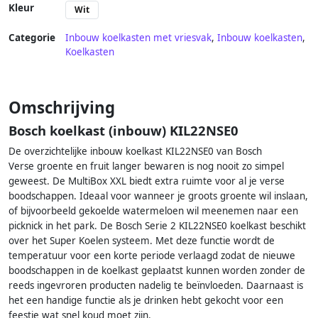
Kleur
Wit
Categorie
Inbouw koelkasten met vriesvak
,
Inbouw koelkasten
,
Koelkasten
Omschrijving
Bosch koelkast (inbouw) KIL22NSE0
De overzichtelijke inbouw koelkast KIL22NSE0 van Bosch
Verse groente en fruit langer bewaren is nog nooit zo simpel
geweest. De MultiBox XXL biedt extra ruimte voor al je verse
boodschappen. Ideaal voor wanneer je groots groente wil inslaan,
of bijvoorbeeld gekoelde watermeloen wil meenemen naar een
picknick in het park. De Bosch Serie 2 KIL22NSE0 koelkast beschikt
over het Super Koelen systeem. Met deze functie wordt de
temperatuur voor een korte periode verlaagd zodat de nieuwe
boodschappen in de koelkast geplaatst kunnen worden zonder de
reeds ingevroren producten nadelig te beïnvloeden. Daarnaast is
het een handige functie als je drinken hebt gekocht voor een
feestje wat snel koud moet zijn.