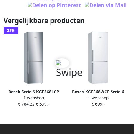
Vergelijkbare producten
23%
Bosch Serie 6 KGE368LCP
Bosch KGE368WCP Serie 6
1 webshop
1 webshop
koel-vriescombinatie
Koel-vriescombinatie Wit
€ 784,22
€ 599,-
€ 699,-
Vrijstaand 308 l C
Energielabel C
Roestvrijstaal