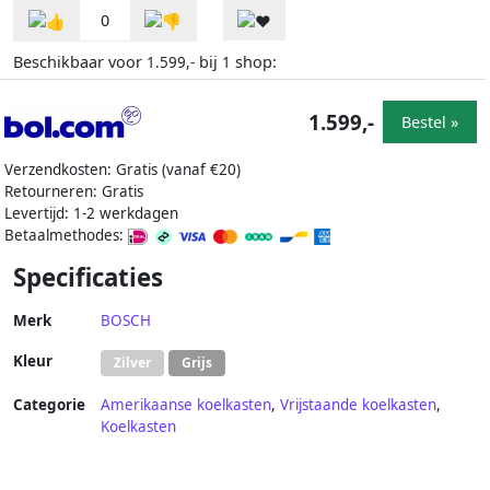
0
Beschikbaar voor
bij
shop:
1.599,-
1
1.599,-
Bestel »
Verzendkosten: Gratis (vanaf €20)
Retourneren: Gratis
Levertijd: 1-2 werkdagen
Betaalmethodes:
Specificaties
Merk
BOSCH
Kleur
Zilver
Grijs
Categorie
Amerikaanse koelkasten
,
Vrijstaande koelkasten
,
Koelkasten