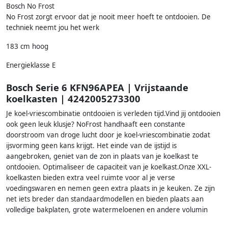
Bosch No Frost
No Frost zorgt ervoor dat je nooit meer hoeft te ontdooien. De
techniek neemt jou het werk
183 cm hoog
Energieklasse E
Bosch Serie 6 KFN96APEA | Vrijstaande
koelkasten | 4242005273300
Je koel-vriescombinatie ontdooien is verleden tijd.Vind jij ontdooien
ook geen leuk klusje? NoFrost handhaaft een constante
doorstroom van droge lucht door je koel-vriescombinatie zodat
ijsvorming geen kans krijgt. Het einde van de ijstijd is
aangebroken, geniet van de zon in plaats van je koelkast te
ontdooien. Optimaliseer de capaciteit van je koelkast.Onze XXL-
koelkasten bieden extra veel ruimte voor al je verse
voedingswaren en nemen geen extra plaats in je keuken. Ze zijn
net iets breder dan standaardmodellen en bieden plaats aan
volledige bakplaten, grote watermeloenen en andere volumin