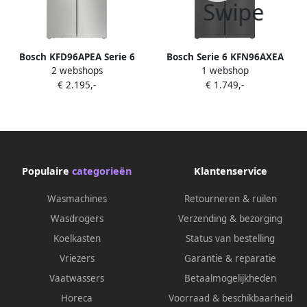
Bosch KFD96APEA Serie 6
Bosch Serie 6 KFN96AXEA
2 webshops
1 webshop
Amerikaanse koelkast French
amerikaanse koelkast
€ 2.195,-
€ 1.749,-
door No Frost nooit meer
Vrijstaand 605 l Zwart
ontdooien IJs- en
waterdispenser met vaste
wateraansluiting VitaFresh
XXL 0°C: houd etenswaren
langer vers met extra ruime
Populaire
categorieën
Klantenservice
vershoudlades RVS
Wasmachines
Retourneren & ruilen
Wasdrogers
Verzending & bezorging
Koelkasten
Status van bestelling
Vriezers
Garantie & reparatie
Vaatwassers
Betaalmogelijkheden
Horeca
Voorraad & beschikbaarheid