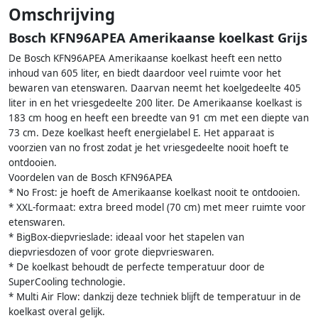
Omschrijving
Bosch KFN96APEA Amerikaanse koelkast Grijs
De Bosch KFN96APEA Amerikaanse koelkast heeft een netto
inhoud van 605 liter, en biedt daardoor veel ruimte voor het
bewaren van etenswaren. Daarvan neemt het koelgedeelte 405
liter in en het vriesgedeelte 200 liter. De Amerikaanse koelkast is
183 cm hoog en heeft een breedte van 91 cm met een diepte van
73 cm. Deze koelkast heeft energielabel E. Het apparaat is
voorzien van no frost zodat je het vriesgedeelte nooit hoeft te
ontdooien.
Voordelen van de Bosch KFN96APEA
* No Frost: je hoeft de Amerikaanse koelkast nooit te ontdooien.
* XXL-formaat: extra breed model (70 cm) met meer ruimte voor
etenswaren.
* BigBox-diepvrieslade: ideaal voor het stapelen van
diepvriesdozen of voor grote diepvrieswaren.
* De koelkast behoudt de perfecte temperatuur door de
SuperCooling technologie.
* Multi Air Flow: dankzij deze techniek blijft de temperatuur in de
koelkast overal gelijk.