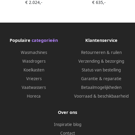
€ 2.024,-
€ 635,-
breed RVS Total no frost
1400 RPM Wit
nooit meer ontdooien
Populaire
categorieën
Klantenservice
Wasmachines
Retourneren & ruilen
Wasdrogers
Verzending & bezorging
Koelkasten
Status van bestelling
Vriezers
Garantie & reparatie
Vaatwassers
Betaalmogelijkheden
Horeca
Voorraad & beschikbaarheid
Over ons
Inspiratie blog
Contact