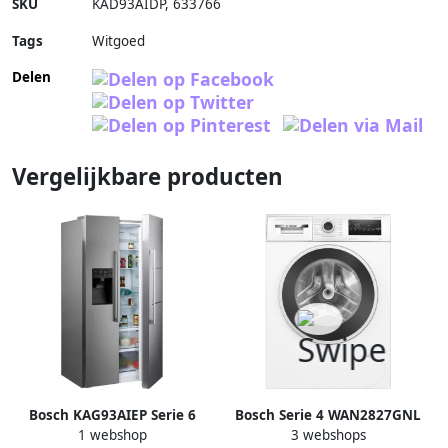
SKU
KAD93AIDP
,
633766
Tags
Witgoed
Delen
Vergelijkbare producten
Bosch KAG93AIEP Serie 6
Bosch Serie 4 WAN2827GNL
1 webshop
3 webshops
Amerikaanse koelkast Extra
wasmachine Voorlader 8 kg