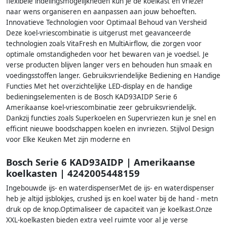
flexibele indelingsmogelijkheden kun je de koelkast en vriezer
naar wens organiseren en aanpassen aan jouw behoeften.
Innovatieve Technologien voor Optimaal Behoud van Versheid
Deze koel-vriescombinatie is uitgerust met geavanceerde
technologien zoals VitaFresh en MultiAirflow, die zorgen voor
optimale omstandigheden voor het bewaren van je voedsel. Je
verse producten blijven langer vers en behouden hun smaak en
voedingsstoffen langer. Gebruiksvriendelijke Bediening en Handige
Functies Met het overzichtelijke LED-display en de handige
bedieningselementen is de Bosch KAD93AIDP Serie 6
Amerikaanse koel-vriescombinatie zeer gebruiksvriendelijk.
Dankzij functies zoals Superkoelen en Supervriezen kun je snel en
efficint nieuwe boodschappen koelen en invriezen. Stijlvol Design
voor Elke Keuken Met zijn moderne en
Bosch Serie 6 KAD93AIDP | Amerikaanse
koelkasten | 4242005448159
Ingebouwde ijs- en waterdispenserMet de ijs- en waterdispenser
heb je altijd ijsblokjes, crushed ijs en koel water bij de hand - metn
druk op de knop.Optimaliseer de capaciteit van je koelkast.Onze
XXL-koelkasten bieden extra veel ruimte voor al je verse