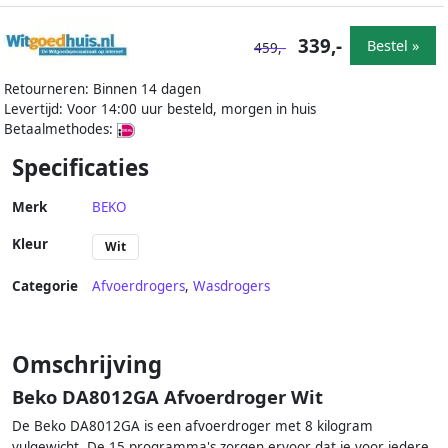
339,-
Bestel »
459,-
Retourneren: Binnen 14 dagen
Levertijd: Voor 14:00 uur besteld, morgen in huis
Betaalmethodes:
Specificaties
Merk
BEKO
Kleur
Wit
Categorie
Afvoerdrogers
,
Wasdrogers
Omschrijving
Beko DA8012GA Afvoerdroger Wit
De Beko DA8012GA is een afvoerdroger met 8 kilogram
vulgewicht. De 15 programma's zorgen ervoor dat je voor iedere