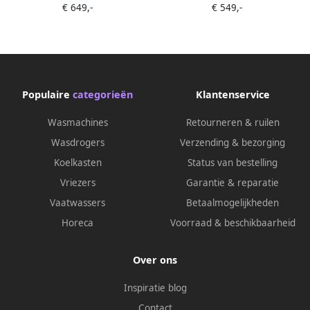
€ 649,-
€ 549,-
Grijs
Populaire
categorieën
Klantenservice
Wasmachines
Retourneren & ruilen
Wasdrogers
Verzending & bezorging
Koelkasten
Status van bestelling
Vriezers
Garantie & reparatie
Vaatwassers
Betaalmogelijkheden
Horeca
Voorraad & beschikbaarheid
Over ons
Inspiratie blog
Contact