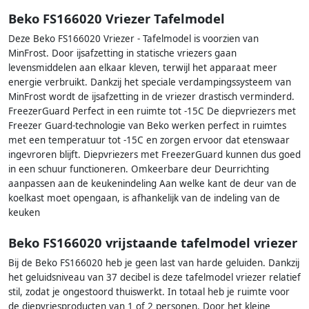
Beko FS166020 Vriezer Tafelmodel
Deze Beko FS166020 Vriezer - Tafelmodel is voorzien van
MinFrost. Door ijsafzetting in statische vriezers gaan
levensmiddelen aan elkaar kleven, terwijl het apparaat meer
energie verbruikt. Dankzij het speciale verdampingssysteem van
MinFrost wordt de ijsafzetting in de vriezer drastisch verminderd.
FreezerGuard Perfect in een ruimte tot -15C De diepvriezers met
Freezer Guard-technologie van Beko werken perfect in ruimtes
met een temperatuur tot -15C en zorgen ervoor dat etenswaar
ingevroren blijft. Diepvriezers met FreezerGuard kunnen dus goed
in een schuur functioneren. Omkeerbare deur Deurrichting
aanpassen aan de keukenindeling Aan welke kant de deur van de
koelkast moet opengaan, is afhankelijk van de indeling van de
keuken
Beko FS166020 vrijstaande tafelmodel vriezer
Bij de Beko FS166020 heb je geen last van harde geluiden. Dankzij
het geluidsniveau van 37 decibel is deze tafelmodel vriezer relatief
stil, zodat je ongestoord thuiswerkt. In totaal heb je ruimte voor
de diepvriesproducten van 1 of 2 personen. Door het kleine