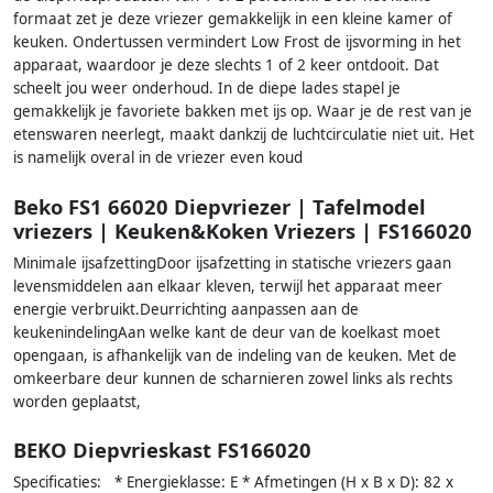
formaat zet je deze vriezer gemakkelijk in een kleine kamer of
keuken. Ondertussen vermindert Low Frost de ijsvorming in het
apparaat, waardoor je deze slechts 1 of 2 keer ontdooit. Dat
scheelt jou weer onderhoud. In de diepe lades stapel je
gemakkelijk je favoriete bakken met ijs op. Waar je de rest van je
etenswaren neerlegt, maakt dankzij de luchtcirculatie niet uit. Het
is namelijk overal in de vriezer even koud
Beko FS1 66020 Diepvriezer | Tafelmodel
vriezers | Keuken&Koken Vriezers | FS166020
Minimale ijsafzettingDoor ijsafzetting in statische vriezers gaan
levensmiddelen aan elkaar kleven, terwijl het apparaat meer
energie verbruikt.Deurrichting aanpassen aan de
keukenindelingAan welke kant de deur van de koelkast moet
opengaan, is afhankelijk van de indeling van de keuken. Met de
omkeerbare deur kunnen de scharnieren zowel links als rechts
worden geplaatst,
BEKO Diepvrieskast FS166020
Specificaties: * Energieklasse: E * Afmetingen (H x B x D): 82 x