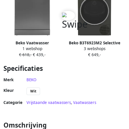
Beko Vaatwasser
Beko B3T6923M2 Selective
1 webshop
3 webshops
BDFN26520XQ | Vrijstaande
Line Warmtepompdroger
€ 618,-
€ 439,-
€ 649,-
vaatwassers |
Grijs
Keuken&Koken Vaatwassers
Specificaties
| 8690842437427
Merk
BEKO
Kleur
Wit
Categorie
Vrijstaande vaatwassers
,
Vaatwassers
Omschrijving