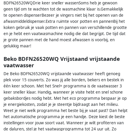
BDFN26520WQDrie keer sneller wassenSoms heb je gewoon
geen tijd om te wachten tot de wasmachine klaar is.Gemakkelijk
te openen dispenserBezeer je vingers niet bij het openen van de
afwasmiddeldispenser.Extra ruimte voor potten en pannenBij het
koken gebruik je vaak potten en pannen van verschillende grootte
en je hebt een vaatwasmachine nodig die dat begrijpt. De tijd dat
je grote pannen met de hand moest afwassen is voorbij, en
gelukkig maar!
Beko BDFN26520WQ Vrijstaand vrijstaande
vaatwasser
De Beko BDFN26520WQ vrijstaande vaatwasser heeft genoeg
plek voor 15 couverts. Zo was jij alle borden, bekers en bestek in
één keer schoon. Met het Snel+ programma is de vaatwasser 3
keer sneller klaar. Handig, wanneer je visite hebt en snel schone
gebaksbordjes nodig hebt. Met het eco programma bespaar je op
je energiekosten, zodat je je steentje bijdraagt aan het milieu.
Weet je niet welk programma het beste bij je vaat past? Dan helpt
het automatische programma je een handje. Deze kiest de beste
instellingen voor jouw soort vaat. Wanneer je wilt profiteren van
de daluren, stel je het vaatwasprogramma tot 24 uur uit. Zo