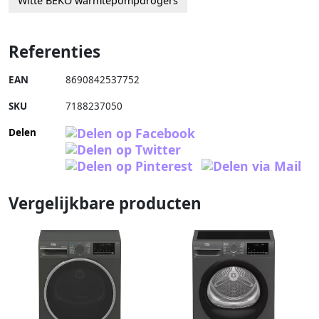
Witte BEKO warmtepompdrogers
Referenties
EAN
8690842537752
SKU
7188237050
Delen
Vergelijkbare producten