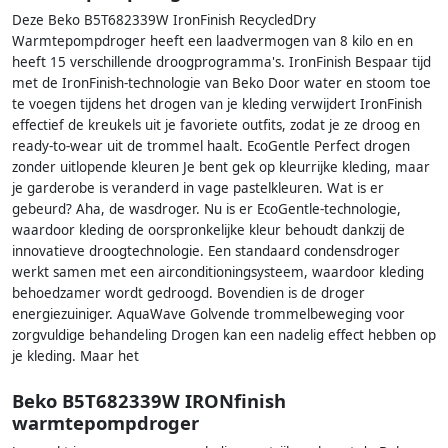
Deze Beko B5T682339W IronFinish RecycledDry
Warmtepompdroger heeft een laadvermogen van 8 kilo en en
heeft 15 verschillende droogprogramma's. IronFinish Bespaar tijd
met de IronFinish-technologie van Beko Door water en stoom toe
te voegen tijdens het drogen van je kleding verwijdert IronFinish
effectief de kreukels uit je favoriete outfits, zodat je ze droog en
ready-to-wear uit de trommel haalt. EcoGentle Perfect drogen
zonder uitlopende kleuren Je bent gek op kleurrijke kleding, maar
je garderobe is veranderd in vage pastelkleuren. Wat is er
gebeurd? Aha, de wasdroger. Nu is er EcoGentle-technologie,
waardoor kleding de oorspronkelijke kleur behoudt dankzij de
innovatieve droogtechnologie. Een standaard condensdroger
werkt samen met een airconditioningsysteem, waardoor kleding
behoedzamer wordt gedroogd. Bovendien is de droger
energiezuiniger. AquaWave Golvende trommelbeweging voor
zorgvuldige behandeling Drogen kan een nadelig effect hebben op
je kleding. Maar het
Beko B5T682339W IRONfinish
warmtepompdroger