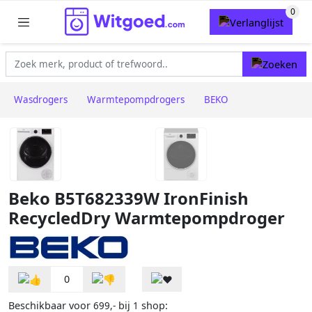
Wasdrogers
Warmtepompdrogers
BEKO
Beko B5T682339W IronFinish
RecycledDry Warmtepompdroger
0
Beschikbaar voor
bij
shop:
699,-
1