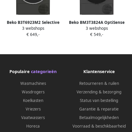
Beko B3T6923M2 Selective
Beko BM3T3824A OptiSense
3 webshops
3 webshops
Line Warmtepompdroger
Warmtepompdroger 8 kg
€ 649,-
€ 549,-
Grijs
Populaire
categorieën
Klantenservice
Wasmachines
Retourneren & ruilen
Wasdrogers
Verzending & bezorging
Koelkasten
Status van bestelling
Vriezers
Garantie & reparatie
Vaatwassers
Betaalmogelijkheden
Horeca
Voorraad & beschikbaarheid