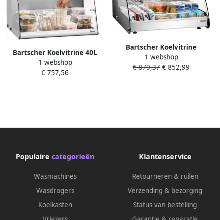
Bartscher Koelvitrine
Bartscher Koelvitrine 40L
1 webshop
Tafelmodel 118L 1°C-10°C
1 webshop
SBO 700239 Restaurant Hotel
€ 879,37
€ 852,99
Statisch 700x880x410mm
€ 757,56
Professioneel
Populaire
categorieën
Klantenservice
Wasmachines
Retourneren & ruilen
Wasdrogers
Verzending & bezorging
Koelkasten
Status van bestelling
Vriezers
Garantie & reparatie