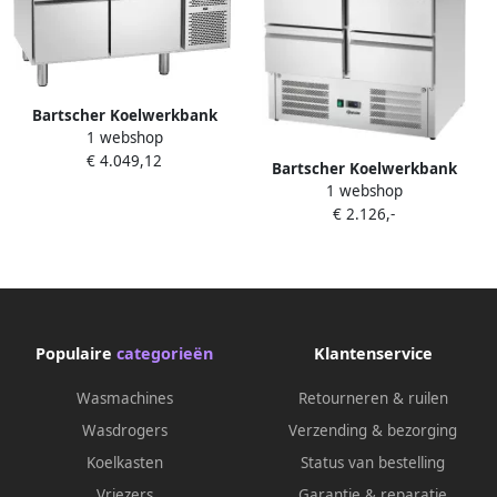
Bartscher Koelwerkbank
1 webshop
Laag Model Energiezuinig
€ 4.049,12
180L 2 Laden 1 1 GN -2°C
Bartscher Koelwerkbank
+8°C Geforceerd
1 webshop
260L 4 Laden 0°C +10°C
1200x660x640mm
€ 2.126,-
Geforceerd 903x700x880mm
Populaire
categorieën
Klantenservice
Wasmachines
Retourneren & ruilen
Wasdrogers
Verzending & bezorging
Koelkasten
Status van bestelling
Vriezers
Garantie & reparatie