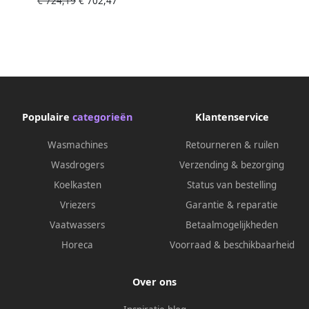
€ 724,19
€ 702,47
Professioneel
Populaire
categorieën
Klantenservice
Wasmachines
Retourneren & ruilen
Wasdrogers
Verzending & bezorging
Koelkasten
Status van bestelling
Vriezers
Garantie & reparatie
Vaatwassers
Betaalmogelijkheden
Horeca
Voorraad & beschikbaarheid
Over ons