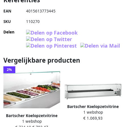
EAN
4015613773445
SKU
110270
Delen
Vergelijkbare producten
2%
Bartscher Koelopzetvitrine
1 webshop
GL4-2001 110274
Bartscher Koelopzetvitrine
€ 1.069,93
1 webshop
GL3 2005 200298 Horeca &