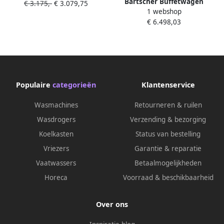
Bartscher Buffetwagen
€ 3.175,-
€ 3.079,75
1 webshop
k4110-200a 125544V2
€ 6.498,03
Populaire
categorieën
Klantenservice
Wasmachines
Retourneren & ruilen
Wasdrogers
Verzending & bezorging
Koelkasten
Status van bestelling
Vriezers
Garantie & reparatie
Vaatwassers
Betaalmogelijkheden
Horeca
Voorraad & beschikbaarheid
Over ons