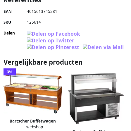
EAN
4015613745381
SKU
125614
Delen
Vergelijkbare producten
3%
Bartscher Buffetwagen
1 webshop
warm 6x 1 1 GN 125624