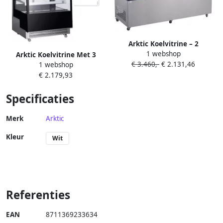
Arktic Koelvitrine – 2
1 webshop
schappen – 410L – LED-
Arktic Koelvitrine Met 3
€ 3.460,-
€ 2.131,46
verlichting – verrijdbaar –
1 webshop
Schuine Schappen- 500L-
roestvast staal
€ 2.179,93
230v 490w-
900x833x(h)1460mm
Specificaties
Merk
Arktic
Kleur
Wit
Referenties
EAN
8711369233634