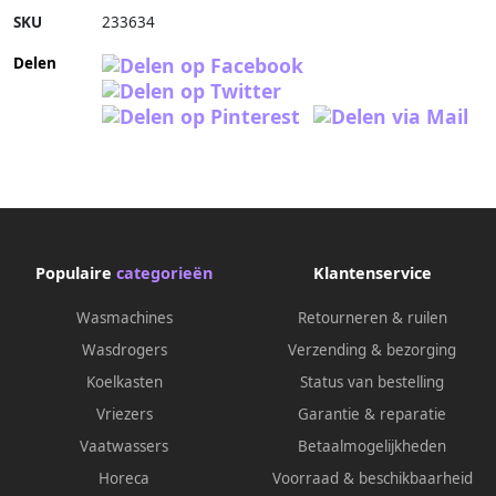
SKU
233634
Delen
Populaire
categorieën
Klantenservice
Wasmachines
Retourneren & ruilen
Wasdrogers
Verzending & bezorging
Koelkasten
Status van bestelling
Vriezers
Garantie & reparatie
Vaatwassers
Betaalmogelijkheden
Horeca
Voorraad & beschikbaarheid