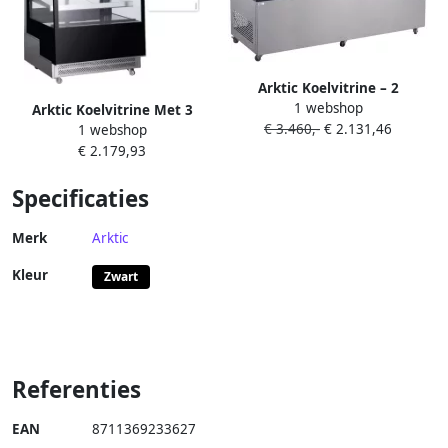
Arktic Koelvitrine – 2
1 webshop
schappen – 410L – LED-
Arktic Koelvitrine Met 3
€ 3.460,-
€ 2.131,46
verlichting – verrijdbaar –
1 webshop
Schuine Schappen- 500L-
roestvast staal
€ 2.179,93
230v 490w-
900x833x(h)1460mm
Specificaties
Merk
Arktic
Kleur
Zwart
Referenties
EAN
8711369233627