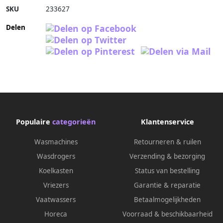
SKU
233627
Delen
Populaire
categorieën
Klantenservice
Wasmachines
Retourneren & ruilen
Wasdrogers
Verzending & bezorging
Koelkasten
Status van bestelling
Vriezers
Garantie & reparatie
Vaatwassers
Betaalmogelijkheden
Horeca
Voorraad & beschikbaarheid