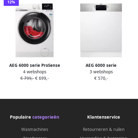
12%
AEG 6000 serie ProSense
AEG 6000 serie
4 webshops
3 webshops
UniversalDose Wasmachine
SatelliteClean¨
€ 799,-
€ 699,-
€ 570,-
voorlader 9 kg LR63BERLIN
Inbouwvaatwasser
FES5368XZM
Populaire
categorieën
Klantenservice
Wasmachines
Retourneren & ruilen