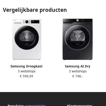
Vergelijkbare producten
Samsung Droogkast
Samsung AI Dry
3 webshops
3 webshops
DV9UDG52A0AEEN Optimal
DV90DG6845LBU3 6000 serie
€ 599,99
€ 748,-
Dry + Quick Dry 5000-serie
Wasdroger AI energy mode
9kg
Energielabel A 9 kg 5 jaar
garantie
Populaire
categorieën
Klantenservice