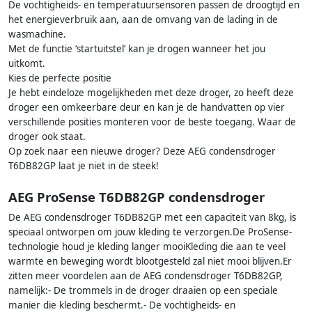
De vochtigheids- en temperatuursensoren passen de droogtijd en
het energieverbruik aan, aan de omvang van de lading in de
wasmachine.
Met de functie ‘startuitstel’ kan je drogen wanneer het jou
uitkomt.
Kies de perfecte positie
Je hebt eindeloze mogelijkheden met deze droger, zo heeft deze
droger een omkeerbare deur en kan je de handvatten op vier
verschillende posities monteren voor de beste toegang. Waar de
droger ook staat.
Op zoek naar een nieuwe droger? Deze AEG condensdroger
T6DB82GP laat je niet in de steek!
AEG ProSense T6DB82GP condensdroger
De AEG condensdroger T6DB82GP met een capaciteit van 8kg, is
speciaal ontworpen om jouw kleding te verzorgen.De ProSense-
technologie houd je kleding langer mooiKleding die aan te veel
warmte en beweging wordt blootgesteld zal niet mooi blijven.Er
zitten meer voordelen aan de AEG condensdroger T6DB82GP,
namelijk:- De trommels in de droger draaien op een speciale
manier die kleding beschermt.- De vochtigheids- en