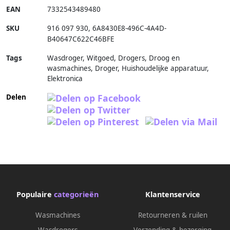
EAN
7332543489480
SKU
916 097 930
,
6A8430E8-496C-4A4D-
B40647C622C46BFE
Tags
Wasdroger, Witgoed, Drogers, Droog en
wasmachines, Droger, Huishoudelijke apparatuur,
Elektronica
Delen
Populaire
categorieën
Klantenservice
Wasmachines
Retourneren & ruilen
Wasdrogers
Verzending & bezorging