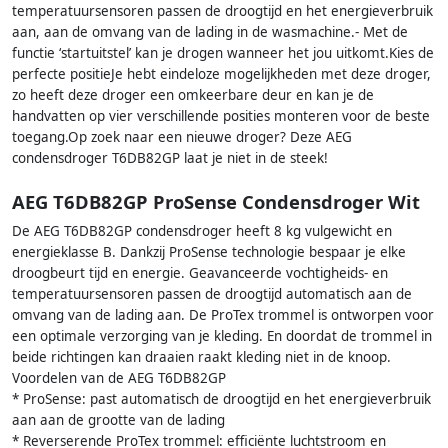
temperatuursensoren passen de droogtijd en het energieverbruik
aan, aan de omvang van de lading in de wasmachine.- Met de
functie ‘startuitstel’ kan je drogen wanneer het jou uitkomt.Kies de
perfecte positieJe hebt eindeloze mogelijkheden met deze droger,
zo heeft deze droger een omkeerbare deur en kan je de
handvatten op vier verschillende posities monteren voor de beste
toegang.Op zoek naar een nieuwe droger? Deze AEG
condensdroger T6DB82GP laat je niet in de steek!
AEG T6DB82GP ProSense Condensdroger Wit
De AEG T6DB82GP condensdroger heeft 8 kg vulgewicht en
energieklasse B. Dankzij ProSense technologie bespaar je elke
droogbeurt tijd en energie. Geavanceerde vochtigheids- en
temperatuursensoren passen de droogtijd automatisch aan de
omvang van de lading aan. De ProTex trommel is ontworpen voor
een optimale verzorging van je kleding. En doordat de trommel in
beide richtingen kan draaien raakt kleding niet in de knoop.
Voordelen van de AEG T6DB82GP
* ProSense: past automatisch de droogtijd en het energieverbruik
aan aan de grootte van de lading
* Reverserende ProTex trommel: efficiënte luchtstroom en