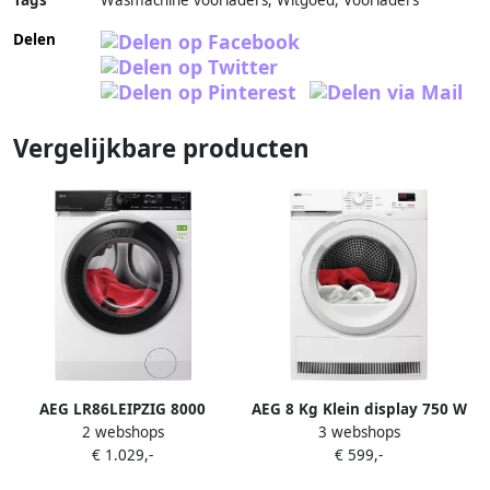
Tags
Wasmachine voorladers, Witgoed, Voorladers
Delen
Vergelijkbare producten
AEG LR86LEIPZIG 8000
AEG 8 Kg Klein display 750 W
2 webshops
3 webshops
PowerCare UniversalDose
Warmtepomp Energie-
€ 1.029,-
€ 599,-
Wasmachine
efficiëntieklasse D
850x596x663 mm Wit