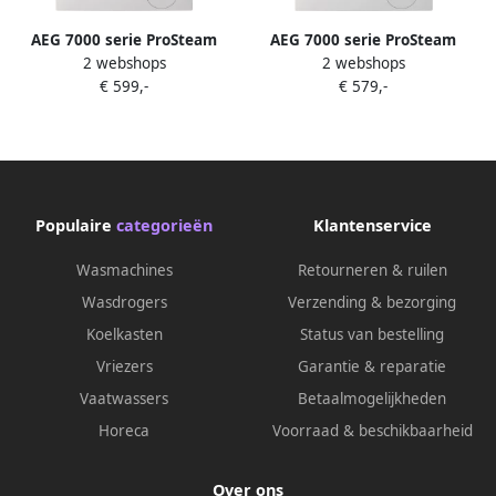
AEG 7000 serie ProSteam
AEG 7000 serie ProSteam
2 webshops
2 webshops
UniversalDose Wasmachine
UniversalDose Wasmachine
€ 599,-
€ 579,-
voorlader 8 kg LR73CU86
voorlader 8 kg LR7386U4
Populaire
categorieën
Klantenservice
Wasmachines
Retourneren & ruilen
Wasdrogers
Verzending & bezorging
Koelkasten
Status van bestelling
Vriezers
Garantie & reparatie
Vaatwassers
Betaalmogelijkheden
Horeca
Voorraad & beschikbaarheid
Over ons