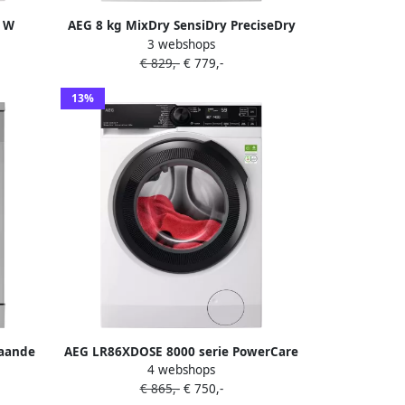
0 W
AEG 8 kg MixDry SensiDry PreciseDry
3 webshops
eklasse
64 db 750 W 850x596x663 mm 47.8 kg
€ 829,-
€ 779,-
Wit
13%
taande
AEG LR86XDOSE 8000 serie PowerCare
4 webshops
M
UniversalDose Wasmachine 50%
€ 865,-
€ 750,-
zuiniger dan Energielabel A 1400