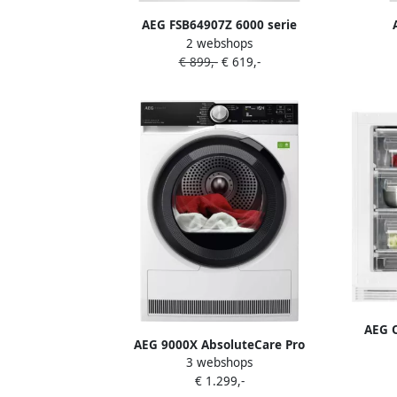
AEG FSB64907Z 6000 serie
2 webshops
SatelliteClean Inbouwvaatwasser 14
Satel
€ 899,-
€ 619,-
couverts C 7 Programma's
AEG 
AEG 9000X AbsoluteCare Pro
d
3 webshops
Warmtepomp Droger 9 kg
€ 1.299,-
TR97MUNCHEN