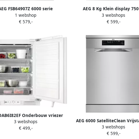
AEG FSB64907Z 6000 serie
AEG 8 Kg Klein display 75
1 webshop
3 webshops
liteClean Inbouwvaatwasser 14
Warmtepomp Energie-efficiënti
€ 579,-
€ 599,-
couverts C 7 Programma's
D 850x596x663 mm Wit
OAB6I82EF Onderbouw vriezer
AEG 6000 SatelliteClean Vrijs
3 webshops
eur-op-deur Energielabel E
3 webshops
vaatwasser FFB74917Z
€ 499,-
€ 599,-