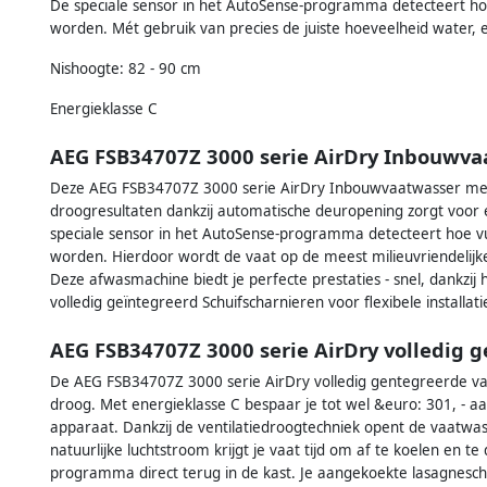
De speciale sensor in het AutoSense-programma detecteert hoe
worden. Mét gebruik van precies de juiste hoeveelheid water, 
Nishoogte: 82 - 90 cm
Energieklasse C
AEG FSB34707Z 3000 serie AirDry Inbouwva
Deze AEG FSB34707Z 3000 serie AirDry Inbouwvaatwasser met
droogresultaten dankzij automatische deuropening zorgt voor 
speciale sensor in het AutoSense-programma detecteert hoe vu
worden. Hierdoor wordt de vaat op de meest milieuvriendelijke
Deze afwasmachine biedt je perfecte prestaties - snel, dankzij 
volledig geïntegreerd Schuifscharnieren voor flexibele installatie
AEG FSB34707Z 3000 serie AirDry volledig 
De AEG FSB34707Z 3000 serie AirDry volledig gentegreerde va
droog. Met energieklasse C bespaar je tot wel &euro: 301, - a
apparaat. Dankzij de ventilatiedroogtechniek opent de vaat
natuurlijke luchtstroom krijgt je vaat tijd om af te koelen en te 
programma direct terug in de kast. Je aangekoekte lasagneschaa