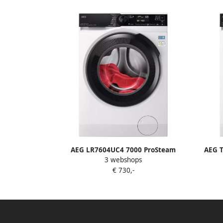
AEG LR7604UC4 7000 ProSteam
AEG 
3 webshops
UniversalDose Wasmachine 40%
Plus 
€ 730,-
zuiniger dan vereist voor A 1400
toeren 10 kg