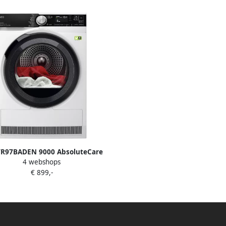
TR97BADEN 9000 AbsoluteCare
4 webshops
8 kg 63 db 550 W 850x596x657
€ 899,-
mm 50.4 kg Wit