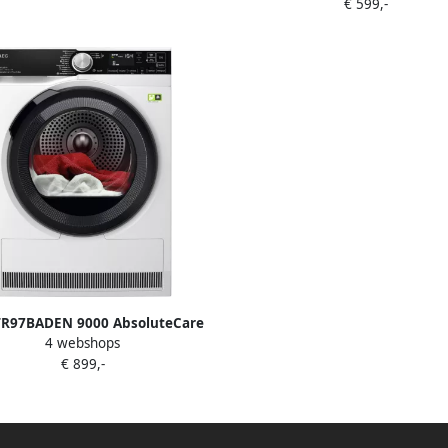
€ 599,-
TR97BADEN 9000 AbsoluteCare
4 webshops
8 kg 63 db 550 W 850x596x657
€ 899,-
mm 50.4 kg Wit