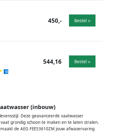
450,-
Bestel »
544,16
Bestel »
vaatwasser (inbouw)
levensstijl. Deze geavanceerde vaatwasser
 vaat grondig schoon te maken en te laten stralen.
n, maakt de AEG FEE53610ZM jouw afwaservaring