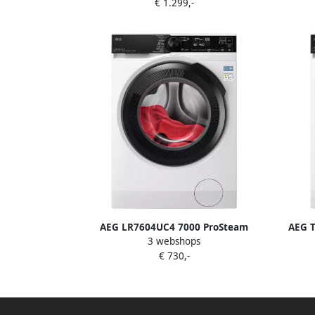
€ 1.299,-
TR97MUNCHEN
AEG LR7604UC4 7000 ProSteam
AEG 
3 webshops
UniversalDose Wasmachine 40%
Plus 
€ 730,-
zuiniger dan vereist voor A 1400
toeren 10 kg