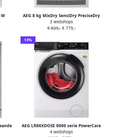
0 W
AEG 8 kg MixDry SensiDry PreciseDry
3 webshops
eklasse
64 db 750 W 850x596x663 mm 47.8 kg
€ 829,-
€ 779,-
Wit
13%
taande
AEG LR86XDOSE 8000 serie PowerCare
4 webshops
M
UniversalDose Wasmachine 50%