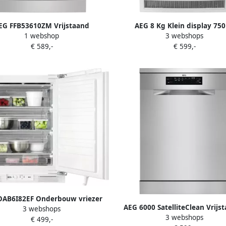
EG FFB53610ZM Vrijstaand
AEG 8 Kg Klein display 75
1 webshop
3 webshops
sser 13 couverts Energielabel D
Warmtepomp Energie-efficiënti
€ 589,-
€ 599,-
D 850x596x663 mm Wit
OAB6I82EF Onderbouw vriezer
AEG 6000 SatelliteClean Vrijs
3 webshops
eur-op-deur Energielabel E
3 webshops
vaatwasser FFB74917Z
€ 499,-