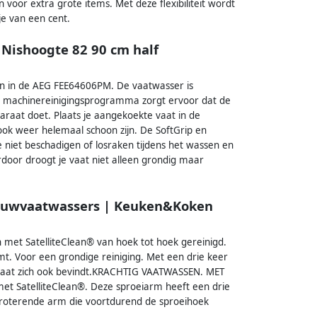
 voor extra grote items. Met deze flexibiliteit wordt
je van een cent.
Nishoogte 82 90 cm half
oon in de AEG FEE64606PM. De vaatwasser is
iale machinereinigingsprogramma zorgt ervoor dat de
araat doet. Plaats je aangekoekte vaat in de
ook weer helemaal schoon zijn. De SoftGrip en
e niet beschadigen of losraken tijdens het wassen en
erdoor droogt je vaat niet alleen grondig maar
ouwvaatwassers | Keuken&Koken
 met SatelliteClean® van hoek tot hoek gereinigd.
t. Voor een grondige reiniging. Met een drie keer
e vaat zich ook bevindt.KRACHTIG VAATWASSEN. MET
et SatelliteClean®. Deze sproeiarm heeft een drie
 roterende arm die voortdurend de sproeihoek