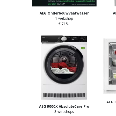
AEG Onderbouwvaatwasser
A
1 webshop
FUE53610ZM 81 8 cm x 59 6 cm met
vaatwa
€ 715,-
airdry-technologie
AEG 
AEG 9000X AbsoluteCare Pro
d
3 webshops
Warmtepomp Droger 9 kg