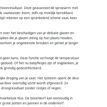
 schoonresultaat. Deze geavanceerde sproeiarm met
de vaatwasser komt, zelfs op moeilijk bereikbare
ltijd rekenen op een sprankelend schone vaat, keer
n over het beschadigen van je delicate glazen en
pikes die je glazen stevig op hun plaats houden,
o voorkom je ongewenste breuken en geniet je langer
uil geen kans. Deze functie verhoogt de temperatuur
edood. Of het nu babyflesjes zijn of snijplanken, je
ook grondig gedesinfecteerd.
lijke droging van je vaat. Het systeem opent de deur
ardoor overtollig vocht wordt afgevoerd. Zo
s droogresultaat zonder restjes of vegen.
n moeiteloze klus. De bovenkorf kan eenvoudig in
r grote potten en pannen in de onderkorf.