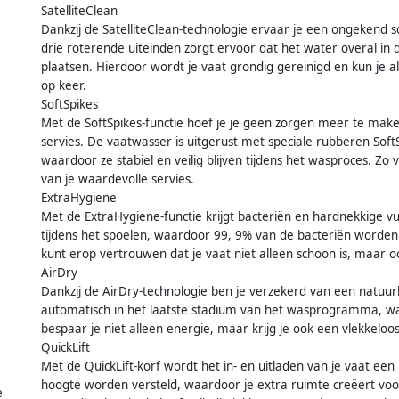
SatelliteClean
Dankzij de SatelliteClean-technologie ervaar je een ongekend
drie roterende uiteinden zorgt ervoor dat het water overal in 
plaatsen. Hierdoor wordt je vaat grondig gereinigd en kun je a
op keer.
SoftSpikes
Met de SoftSpikes-functie hoef je je geen zorgen meer te make
servies. De vaatwasser is uitgerust met speciale rubberen SoftS
waardoor ze stabiel en veilig blijven tijdens het wasproces. Z
van je waardevolle servies.
ExtraHygiene
Met de ExtraHygiene-functie krijgt bacteriën en hardnekkige v
tijdens het spoelen, waardoor 99, 9% van de bacteriën worden g
kunt erop vertrouwen dat je vaat niet alleen schoon is, maar 
AirDry
Dankzij de AirDry-technologie ben je verzekerd van een natuur
automatisch in het laatste stadium van het wasprogramma, wa
bespaar je niet alleen energie, maar krijg je ook een vlekkeloo
QuickLift
Met de QuickLift-korf wordt het in- en uitladen van je vaat ee
hoogte worden versteld, waardoor je extra ruimte creëert voo
e