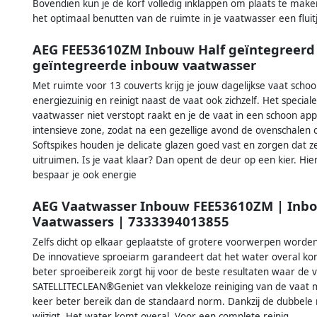
Bovendien kun je de korf volledig inklappen om plaats te maken
het optimaal benutten van de ruimte in je vaatwasser een fluit
AEG FEE53610ZM Inbouw Half geïntegreerd 
geïntegreerde inbouw vaatwasser
Met ruimte voor 13 couverts krijg je jouw dagelijkse vaat sch
energiezuinig en reinigt naast de vaat ook zichzelf. Het spec
vaatwasser niet verstopt raakt en je de vaat in een schoon app
intensieve zone, zodat na een gezellige avond de ovenschalen 
Softspikes houden je delicate glazen goed vast en zorgen dat z
uitruimen. Is je vaat klaar? Dan opent de deur op een kier. Hi
bespaar je ook energie
AEG Vaatwasser Inbouw FEE53610ZM | Inb
Vaatwassers | 7333394013855
Zelfs dicht op elkaar geplaatste of grotere voorwerpen worden
De innovatieve sproeiarm garandeert dat het water overal kom
beter sproeibereik zorgt hij voor de beste resultaten waar d
SATELLITECLEAN®Geniet van vlekkeloze reiniging van de vaat m
keer beter bereik dan de standaard norm. Dankzij de dubbele
wijzigt. Het water komt overal. Voor een complete reinig