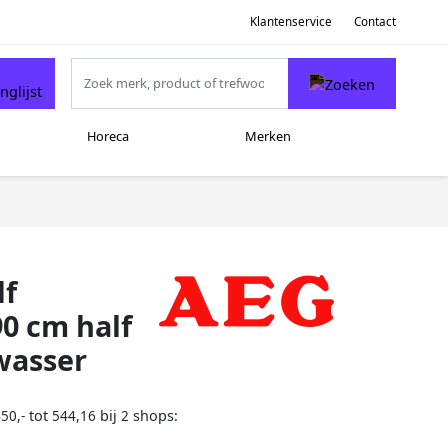
Klantenservice
Contact
Horeca
Merken
lf
0 cm half
wasser
tot
bij
shops:
50,-
544,16
2