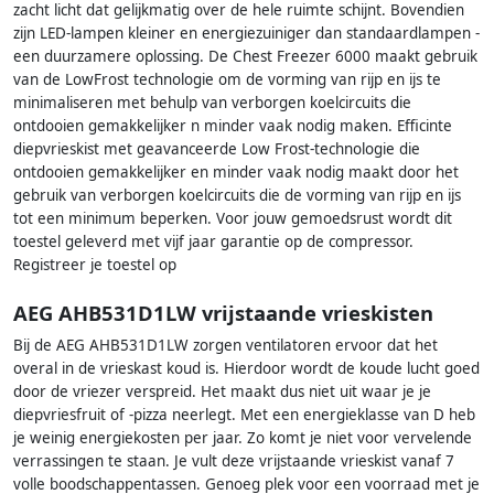
zacht licht dat gelijkmatig over de hele ruimte schijnt. Bovendien
zijn LED-lampen kleiner en energiezuiniger dan standaardlampen -
een duurzamere oplossing. De Chest Freezer 6000 maakt gebruik
van de LowFrost technologie om de vorming van rijp en ijs te
minimaliseren met behulp van verborgen koelcircuits die
ontdooien gemakkelijker n minder vaak nodig maken. Efficinte
diepvrieskist met geavanceerde Low Frost-technologie die
ontdooien gemakkelijker en minder vaak nodig maakt door het
gebruik van verborgen koelcircuits die de vorming van rijp en ijs
tot een minimum beperken. Voor jouw gemoedsrust wordt dit
toestel geleverd met vijf jaar garantie op de compressor.
Registreer je toestel op
AEG AHB531D1LW vrijstaande vrieskisten
Bij de AEG AHB531D1LW zorgen ventilatoren ervoor dat het
overal in de vrieskast koud is. Hierdoor wordt de koude lucht goed
door de vriezer verspreid. Het maakt dus niet uit waar je je
diepvriesfruit of -pizza neerlegt. Met een energieklasse van D heb
je weinig energiekosten per jaar. Zo komt je niet voor vervelende
verrassingen te staan. Je vult deze vrijstaande vrieskist vanaf 7
volle boodschappentassen. Genoeg plek voor een voorraad met je