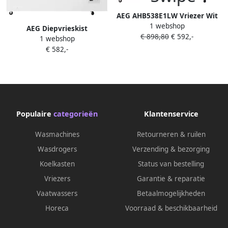
AEG AHB538E1LW Vriezer Wit
1 webshop
AEG Diepvrieskist
€ 898,80
€ 592,-
1 webshop
AHB531E1LW |
€ 582,-
Diepvrieskisten |
Keuken&Koken Vriezers |
7332543721740
Populaire
categorieën
Klantenservice
Wasmachines
Retourneren & ruilen
Wasdrogers
Verzending & bezorging
Koelkasten
Status van bestelling
Vriezers
Garantie & reparatie
Vaatwassers
Betaalmogelijkheden
Horeca
Voorraad & beschikbaarheid