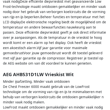
vaak nodigDeze efficiënte diepvrieskist met geavanceerde Low
Frost-technologie maakt ontdooien gemakkelijker en minder vaak
nodig door het gebruik van verborgen koelcircuits die de vorming
van rijp en ijs beperken.Beheer functies en temperatuur met het
LCD displayDe elektronische regeling biedt de mogelijkheid om de
temperatuur en andere bewaarfuncties nauwkeurig aan te
passen. Deze efficiënte diepvrieskist geeft je ook direct informatie
over je aanpassingen. Als de tempratuur in de vrieskist te hoog
wordt komt er een alarm op het display. Ook heeft de vrieskist
een akoestisch alarm.Vijf jaar garantie voor maximale
gemoedsrustVoor jouw gemoedsrust wordt dit toestel geleverd
met vijf jaar garantie op de compressor. Registreer je toestel op
de AEG website om van dit voordeel te kunnen genieten.
AEG AHB531D1LW Vrieskist Wit
Minder ijsafzetting. Minder vaak ontdooien
De Chest Freezer 6000 maakt gebruik van de LowFrost
technologie om de vorming van rijp en ijs te minimaliseren met
behulp van verborgen koelcircuits die ontdooien gemakkelijker n
minder vaak nodig maken.
LowFrost maakt ontdooien gemakkelijker en minder vaak nodig