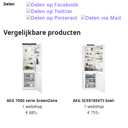
Delen
Vergelijkbare producten
AEG 7000 serie GreenZone
AEG SCE818E6TS koel-
1 webshop
1 webshop
Koel vrieskast inbouw 178
vriescombinatie Ingebouwd
€ 885,-
€ 755,-
cm SCE818E8TS
254 l Wit