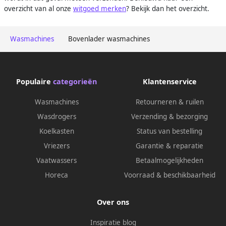
overzicht van al onze
witgoed merken
? Bekijk dan het overzicht.
Wasmachines
Bovenlader wasmachines
Populaire
categorieën
Klantenservice
Wasmachines
Retourneren & ruilen
Wasdrogers
Verzending & bezorging
Koelkasten
Status van bestelling
Vriezers
Garantie & reparatie
Vaatwassers
Betaalmogelijkheden
Horeca
Voorraad & beschikbaarheid
Over ons
Inspiratie blog