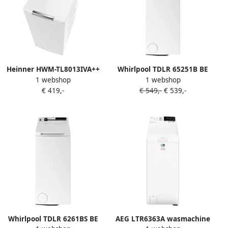
Garantie
Heinner HWM-TL8013IVA++
Whirlpool TDLR 65251B BE
1 webshop
1 webshop
Bovenlader Wasmachine 8
Bovenlader Wasmachine 6 5
€ 419,-
€ 549,-
€ 539,-
kg – 1300 tpm – Inverter
kg
Motor – Energieklasse A –
15 Programma s met 15-
minuten Snelprogramma –
Trommelreiniging – Wit – 5
Jaar Garantie
Whirlpool TDLR 6261BS BE
AEG LTR6363A wasmachine