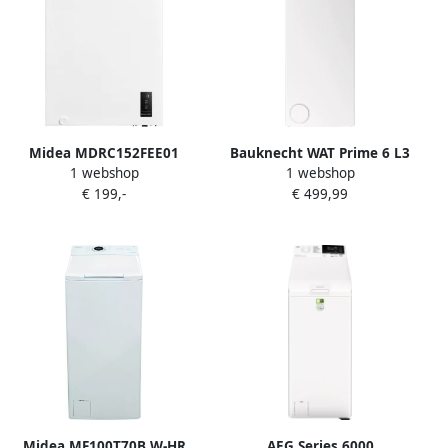
Midea MDRC152FEE01
Bauknecht WAT Prime 6 L3
1 webshop
1 webshop
Vrieskist Wit Vrijstaand E
wasmachine Bovenbelading
€ 199,-
€ 499,99
label 38 dB 99 l 169 kWh
5 kg 1100 RPM Wit
jaar Compact Bovenlader
Midea MF100T70B W-HR
AEG Series 6000