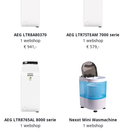
AEG LTR8A80370
AEG LTR7STEAM 7000 serie
1 webshop
1 webshop
wasmachine bovenlader 7
ProSteam Wasmachine
€ 941,-
€ 579,-
kg 8000 serie Taal display
bovenlader Energielabel A
Duits
1300 toeren 7 kg
AEG LTR8765AL 8000 serie
Nexxt Mini Wasmachine
1 webshop
1 webshop
PowerCare Wasmachine
met Centrifuge en