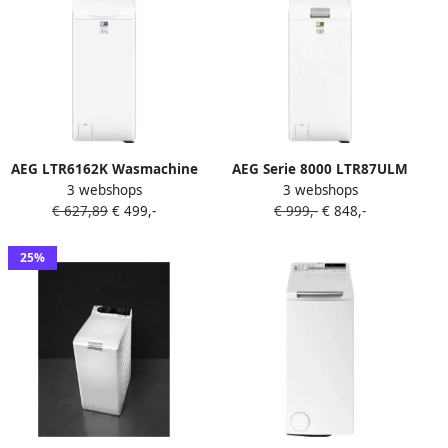
AEG LTR6162K Wasmachine
AEG Serie 8000 LTR87ULM
3 webshops
3 webshops
Energielabel B 6 kg 1200
wasmachine Bovenbelading
€ 627,89
€ 499,-
€ 999,-
€ 848,-
toeren- Wit
6 kg 1451 RPM Wit
25%