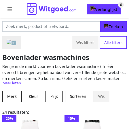
Wis filters
Alle filters
Bovenlader wasmachines
Ben je in de markt voor een bovenlader wasmachine? In één
overzicht brengen wij het aanbod van verschillende grote webshops
en merken samen. Zo kun jij makkelijk en snel een keuze maken,
Meer lezen
zonder dat je hierbij bang hoeft te zijn dat je mooie prijzen en
aanbiedingen mist. Daarnaast bestel je jouw nieuwe bovenlader
Merk
Kleur
Prijs
Sorteren
Wis
wasmachine veilig en snel online, zonder dat je modellen hoeft te
vergelijken in de winkel. Bekijk en vergelijk nu het uitgebreide
aanbod.
24 resultaten:
20%
15%