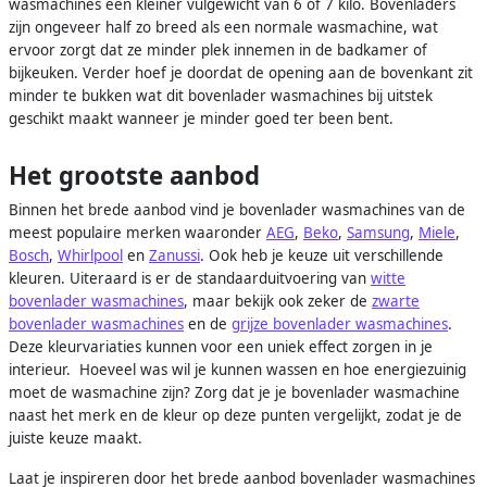
wasmachines een kleiner vulgewicht van 6 of 7 kilo. Bovenladers
zijn ongeveer half zo breed als een normale wasmachine, wat
ervoor zorgt dat ze minder plek innemen in de badkamer of
bijkeuken. Verder hoef je doordat de opening aan de bovenkant zit
minder te bukken wat dit bovenlader wasmachines bij uitstek
geschikt maakt wanneer je minder goed ter been bent.
Het grootste aanbod
Binnen het brede aanbod vind je bovenlader wasmachines van de
meest populaire merken waaronder
AEG
,
Beko
,
Samsung
,
Miele
,
Bosch
,
Whirlpool
en
Zanussi
. Ook heb je keuze uit verschillende
kleuren. Uiteraard is er de standaarduitvoering van
witte
bovenlader wasmachines
, maar bekijk ook zeker de
zwarte
bovenlader wasmachines
en de
grijze bovenlader wasmachines
.
Deze kleurvariaties kunnen voor een uniek effect zorgen in je
interieur. Hoeveel was wil je kunnen wassen en hoe energiezuinig
moet de wasmachine zijn? Zorg dat je je bovenlader wasmachine
naast het merk en de kleur op deze punten vergelijkt, zodat je de
juiste keuze maakt.
Laat je inspireren door het brede aanbod bovenlader wasmachines