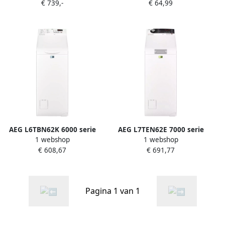
€ 739,-
€ 64,99
bovenlader Energielabel A 6
Bovenlader Tot 3KG
kg
Wasgoed – Snelprogramma:
15 Minuten – Energiezuinig
– Handig voor de Camping –
Wit Blauw
AEG L6TBN62K 6000 serie
AEG L7TEN62E 7000 serie
1 webshop
1 webshop
ProSense Wasmachine
Wasmachine bovenlader
€ 608,67
€ 691,77
Wasmachines Bovenlader 6
ProSteam 6kg
kg
Pagina 1 van 1