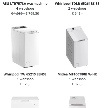
AEG LTR7573A wasmachine
Whirlpool TDLR 65261BS BE
4 webshops
2 webshops
Bovenbelading 7 kg 1251
Wasmachine bovenlader
€ 1.039,-
€ 769,50
€ 649,-
RPM Wit
Wit
Whirlpool TW 6521S SENSE
Midea MF100T80B W-HR
1 webshop
1 webshop
WASH BE Wasmachine
Wasmachine Bovenlader
€ 579,-
€ 379,-
bovenlader Wit
Wit 1300 rpm 78 dB A label
Waterverbruik 48 l 8 kg
nominale capaciteit