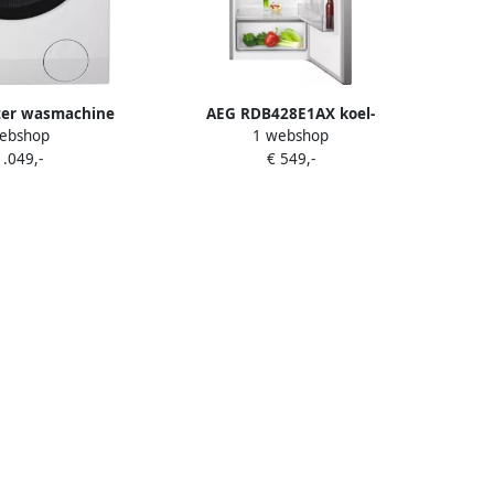
ter wasmachine
AEG RDB428E1AX koel-
ebshop
1 webshop
EN96BC
vriescombinatie Vrijstaand 242 l
1.049,-
€ 549,-
E Roestvrijstaal