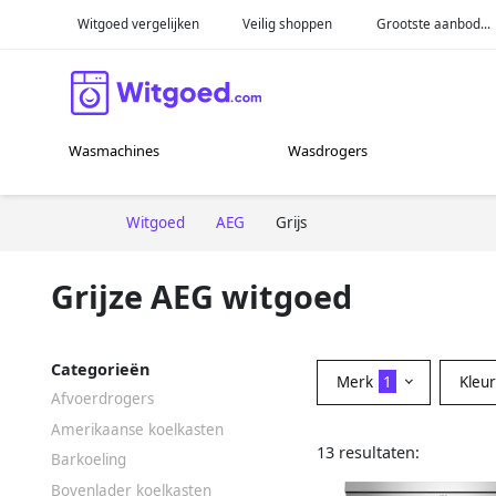
Witgoed vergelijken
Veilig shoppen
Grootste aanbod...
Wasmachines
Wasdrogers
Witgoed
AEG
Grijs
Grijze AEG witgoed
Categorieën
Merk
1
Kleu
Afvoerdrogers
Amerikaanse koelkasten
13 resultaten:
Barkoeling
Bovenlader koelkasten