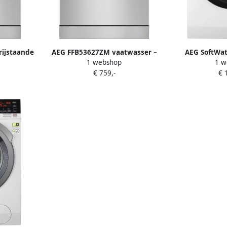
rijstaande
AEG FFB53627ZM vaatwasser –
AEG SoftWa
1 webshop
1 w
607ZM
Vrijstaand – 60 cm – 13 couverts
L9F
€ 759,-
€ 
– RVS