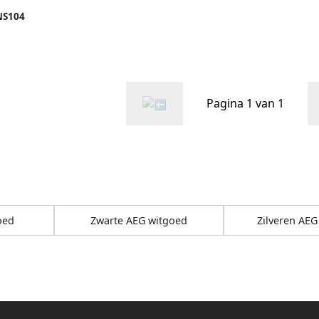
NS104
0 toeren
A
Pagina 1 van 1
oed
Zwarte AEG witgoed
Zilveren AEG