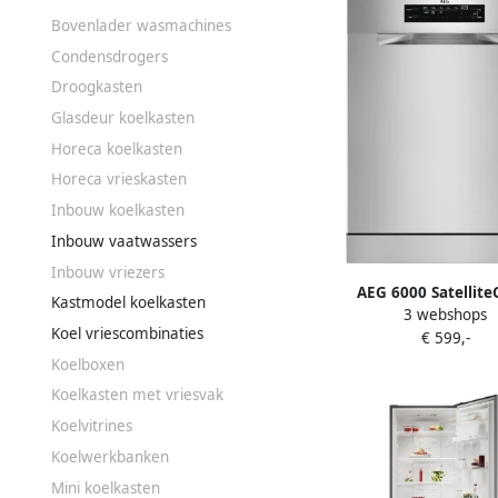
Bovenlader wasmachines
Condensdrogers
Droogkasten
Glasdeur koelkasten
Horeca koelkasten
Horeca vrieskasten
Inbouw koelkasten
Inbouw vaatwassers
Inbouw vriezers
AEG 6000 Satellite
Kastmodel koelkasten
3 webshops
Vrijstaande vaatw
Koel vriescombinaties
€ 599,-
FFB74917ZM
Koelboxen
Koelkasten met vriesvak
Koelvitrines
Koelwerkbanken
Mini koelkasten