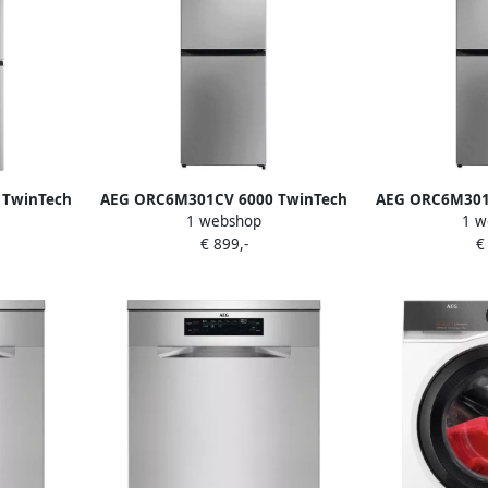
 TwinTech
AEG ORC6M301CV 6000 TwinTech
AEG ORC6M301
1 webshop
1 w
atie
Koel-vriescombinatie
Koel-vri
€ 899,-
€