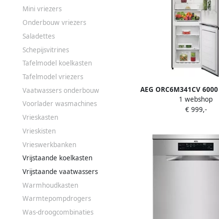
Mini vriezers
Onderbouw vriezers
Saladettes
Schepijsvitrines
Tafelmodel koelkasten
Tafelmodel vriezers
AEG ORC6M341CV 6000
Vaatwassers onderbouw
1 webshop
Koel-vriescombin
Voorlader wasmachines
€ 999,-
Vrieskasten
Vrieskisten
Vrieswerkbanken
Vrijstaande koelkasten
Vrijstaande vaatwassers
Warmhoudkasten
Warmtepompdrogers
Was-droogcombinaties