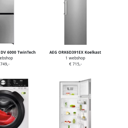
DV 6000 TwinTech
AEG ORK6D391EX Koelkast
ebshop
1 webshop
escombinatie
zonder vriesvak Grijs
 749,-
€ 715,-