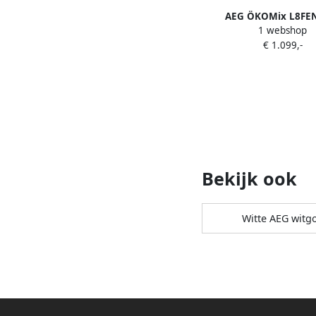
AEG ÖKOMix L8FE
1 webshop
Wasmachine 10 kg 140
€ 1.099,-
Energielabel 
Bekijk ook
Witte AEG witg