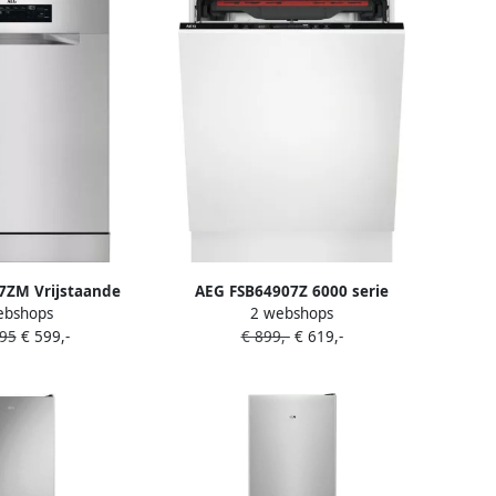
7ZM Vrijstaande
AEG FSB64907Z 6000 serie
ebshops
2 webshops
r 13 couverts
SatelliteClean Inbouwvaatwasser
,95
€ 599,-
€ 899,-
€ 619,-
C 44dB GlassCare
14 couverts C 7 Programma's
irDry