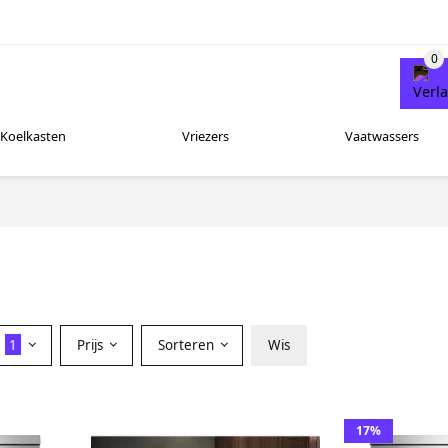
Koelkasten
Vriezers
Vaatwassers
r
1
Prijs
Sorteren
Wis
17%