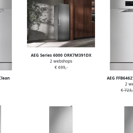
AEG Series 6000 ORK7M391DX
2 webshops
koelkast Vrijstaand 389 5 l
€ 699,-
Roestvrijstaal
Clean
AEG FFB6462
2 w
asser
vaatwasse
€ 723
Energielabel 
A